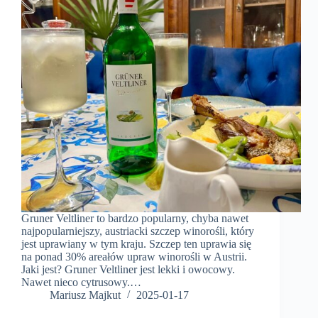
Gruner Veltliner to bardzo popularny, chyba nawet
najpopularniejszy, austriacki szczep winorośli, który
jest uprawiany w tym kraju. Szczep ten uprawia się
na ponad 30% areałów upraw winorośli w Austrii.
Jaki jest? Gruner Veltliner jest lekki i owocowy.
Nawet nieco cytrusowy.…
Mariusz Majkut
2025-01-17