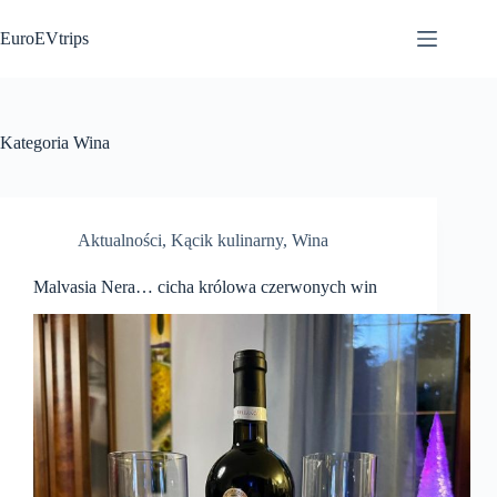
Przejdź
do
EuroEVtrips
treści
Kategoria
Wina
Aktualności
,
Kącik kulinarny
,
Wina
Malvasia Nera… cicha królowa czerwonych win