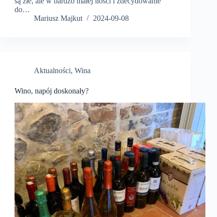
są złe, ale w bardzo małej ilości i zdecydowanie
do…
Mariusz Majkut
2024-09-08
Aktualności
,
Wina
Wino, napój doskonały?