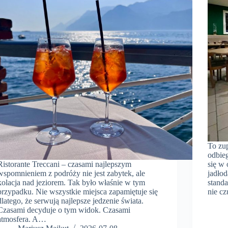
To zup
odbie
Ristorante Treccani – czasami najlepszym
się w 
wspomnieniem z podróży nie jest zabytek, ale
jadłod
kolacja nad jeziorem. Tak było właśnie w tym
standa
przypadku. Nie wszystkie miejsca zapamiętuje się
nie cz
dlatego, że serwują najlepsze jedzenie świata.
Czasami decyduje o tym widok. Czasami
atmosfera. A…