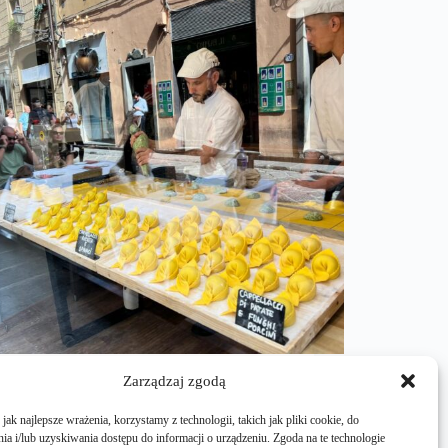
spacerujesz po Florencji, zapominasz o
świecie. To miasto piękne i na wskroś
Zarządzaj zgodą
yczne. Jednak po kilku godzinach chodzenia
dziawionymi ustami w końcu zaczyna ci
ak najlepsze wrażenia, korzystamy z technologii, takich jak pliki cookie, do
eć w brzuchu. To niechybny znak, że trzeba
a i/lub uzyskiwania dostępu do informacji o urządzeniu. Zgoda na te technologie