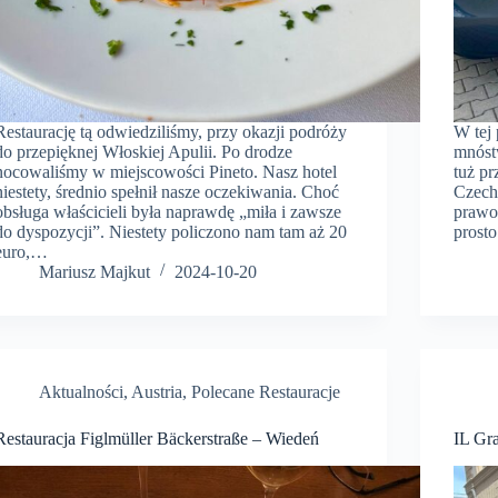
Restaurację tą odwiedziliśmy, przy okazji podróży
W tej 
do przepięknej Włoskiej Apulii. Po drodze
mnóst
nocowaliśmy w miejscowości Pineto. Nasz hotel
tuż pr
niestety, średnio spełnił nasze oczekiwania. Choć
Czechy
obsługa właścicieli była naprawdę „miła i zawsze
prawo
do dyspozycji”. Niestety policzono nam tam aż 20
prost
euro,…
Mariusz Majkut
2024-10-20
Aktualności
,
Austria
,
Polecane Restauracje
Restauracja Figlmüller Bäckerstraße – Wiedeń
IL Gra