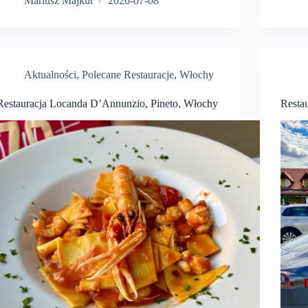
Mariusz Majkut
2026-07-08
Aktualności
,
Polecane Restauracje
,
Włochy
Restauracja Locanda D’Annunzio, Pineto, Włochy
Resta