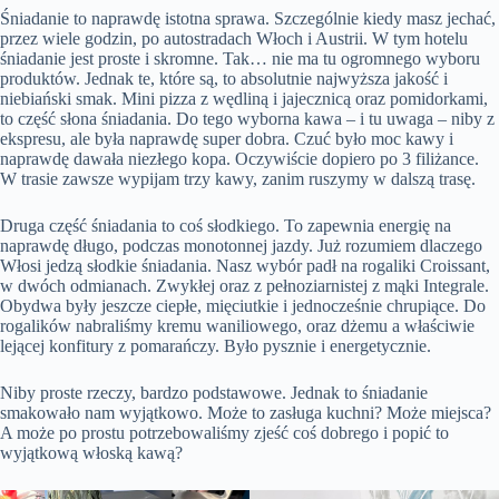
Śniadanie to naprawdę istotna sprawa. Szczególnie kiedy masz jechać,
przez wiele godzin, po autostradach Włoch i Austrii. W tym hotelu
śniadanie jest proste i skromne. Tak… nie ma tu ogromnego wyboru
produktów. Jednak te, które są, to absolutnie najwyższa jakość i
niebiański smak. Mini pizza z wędliną i jajecznicą oraz pomidorkami,
to część słona śniadania. Do tego wyborna kawa – i tu uwaga – niby z
ekspresu, ale była naprawdę super dobra. Czuć było moc kawy i
naprawdę dawała niezłego kopa. Oczywiście dopiero po 3 filiżance.
W trasie zawsze wypijam trzy kawy, zanim ruszymy w dalszą trasę.
Druga część śniadania to coś słodkiego. To zapewnia energię na
naprawdę długo, podczas monotonnej jazdy. Już rozumiem dlaczego
Włosi jedzą słodkie śniadania. Nasz wybór padł na rogaliki Croissant,
w dwóch odmianach. Zwykłej oraz z pełnoziarnistej z mąki Integrale.
Obydwa były jeszcze ciepłe, mięciutkie i jednocześnie chrupiące. Do
rogalików nabraliśmy kremu waniliowego, oraz dżemu a właściwie
lejącej konfitury z pomarańczy. Było pysznie i energetycznie.
Niby proste rzeczy, bardzo podstawowe. Jednak to śniadanie
smakowało nam wyjątkowo. Może to zasługa kuchni? Może miejsca?
A może po prostu potrzebowaliśmy zjeść coś dobrego i popić to
wyjątkową włoską kawą?