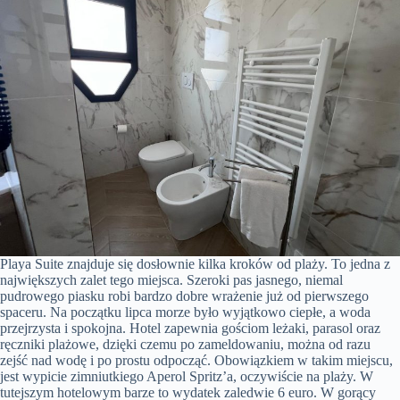
Playa Suite znajduje się dosłownie kilka kroków od plaży. To jedna z
największych zalet tego miejsca. Szeroki pas jasnego, niemal
pudrowego piasku robi bardzo dobre wrażenie już od pierwszego
spaceru. Na początku lipca morze było wyjątkowo ciepłe, a woda
przejrzysta i spokojna. Hotel zapewnia gościom leżaki, parasol oraz
ręczniki plażowe, dzięki czemu po zameldowaniu, można od razu
zejść nad wodę i po prostu odpocząć. Obowiązkiem w takim miejscu,
jest wypicie zimniutkiego Aperol Spritz’a, oczywiście na plaży. W
tutejszym hotelowym barze to wydatek zaledwie 6 euro. W gorący