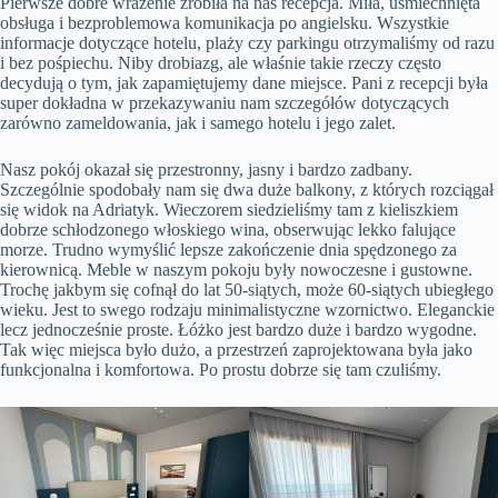
Pierwsze dobre wrażenie zrobiła na nas recepcja. Miła, uśmiechnięta
obsługa i bezproblemowa komunikacja po angielsku. Wszystkie
informacje dotyczące hotelu, plaży czy parkingu otrzymaliśmy od razu
i bez pośpiechu. Niby drobiazg, ale właśnie takie rzeczy często
decydują o tym, jak zapamiętujemy dane miejsce. Pani z recepcji była
super dokładna w przekazywaniu nam szczegółów dotyczących
zarówno zameldowania, jak i samego hotelu i jego zalet.
Nasz pokój okazał się przestronny, jasny i bardzo zadbany.
Szczególnie spodobały nam się dwa duże balkony, z których rozciągał
się widok na Adriatyk. Wieczorem siedzieliśmy tam z kieliszkiem
dobrze schłodzonego włoskiego wina, obserwując lekko falujące
morze. Trudno wymyślić lepsze zakończenie dnia spędzonego za
kierownicą. Meble w naszym pokoju były nowoczesne i gustowne.
Trochę jakbym się cofnął do lat 50-siątych, może 60-siątych ubiegłego
wieku. Jest to swego rodzaju minimalistyczne wzornictwo. Eleganckie
lecz jednocześnie proste. Łóżko jest bardzo duże i bardzo wygodne.
Tak więc miejsca było dużo, a przestrzeń zaprojektowana była jako
funkcjonalna i komfortowa. Po prostu dobrze się tam czuliśmy.