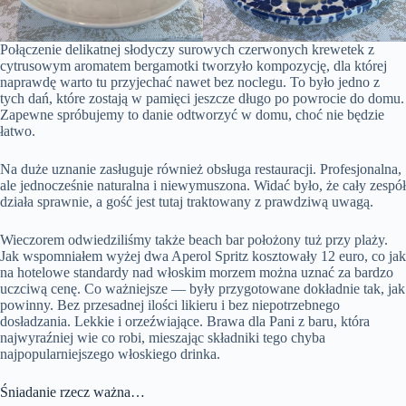
Połączenie delikatnej słodyczy surowych czerwonych krewetek z
cytrusowym aromatem bergamotki tworzyło kompozycję, dla której
naprawdę warto tu przyjechać nawet bez noclegu. To było jedno z
tych dań, które zostają w pamięci jeszcze długo po powrocie do domu.
Zapewne spróbujemy to danie odtworzyć w domu, choć nie będzie
łatwo.
Na duże uznanie zasługuje również obsługa restauracji. Profesjonalna,
ale jednocześnie naturalna i niewymuszona. Widać było, że cały zespół
działa sprawnie, a gość jest tutaj traktowany z prawdziwą uwagą.
Wieczorem odwiedziliśmy także beach bar położony tuż przy plaży.
Jak wspomniałem wyżej dwa Aperol Spritz kosztowały 12 euro, co jak
na hotelowe standardy nad włoskim morzem można uznać za bardzo
uczciwą cenę. Co ważniejsze — były przygotowane dokładnie tak, jak
powinny. Bez przesadnej ilości likieru i bez niepotrzebnego
dosładzania. Lekkie i orzeźwiające. Brawa dla Pani z baru, która
najwyraźniej wie co robi, mieszając składniki tego chyba
najpopularniejszego włoskiego drinka.
Śniadanie rzecz ważna…