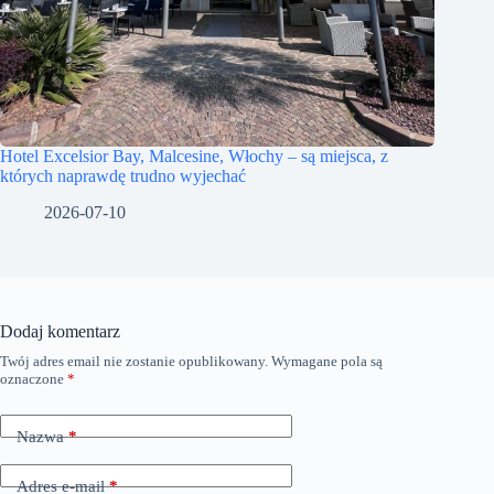
Hotel Excelsior Bay, Malcesine, Włochy – są miejsca, z
których naprawdę trudno wyjechać
2026-07-10
Dodaj komentarz
Twój adres email nie zostanie opublikowany.
Wymagane pola są
A
oznaczone
*
l
t
e
Nazwa
*
r
n
a
Adres e-mail
*