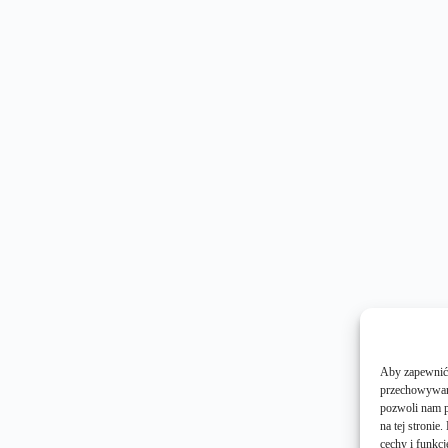
Aby zapewnić j
przechowywani
pozwoli nam p
na tej stroni
cechy i funkcj