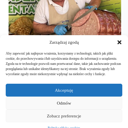
Zarządzaj zgodą
Aby zapewnić jak najlepsze wrażenia, korzystamy z technologii, takich jak pliki
cookie, do przechowywania i/lub uzyskiwania dostępu do informacji o urządzeniu.
Zgoda na te technologie pozwoli nam przetwarzać dane, takie jak zachowanie podczas
przeglądania lub unikalne identyfikatory na tej stronie. Brak wyrażenia zgody lub
Liguria jest piękna. Koniec i kropka! Całe Włochy
wycofanie zgody może niekorzystnie wpłynąć na niektóre cechy i funkcje.
są piękne i każdy region ma swoje uroku. Tak jak
Liguria w której spędziliśmy całe dwa tygodnie.
Plaże, zabytki, sklepy, piękne widoki… wszystko tu
Akceptuję
było. Oczywiście podlane odpowiednią dawką
włoskich wybornych win…
Odmów
Mariusz Majkut
2026-03-22
Zobacz preferencje