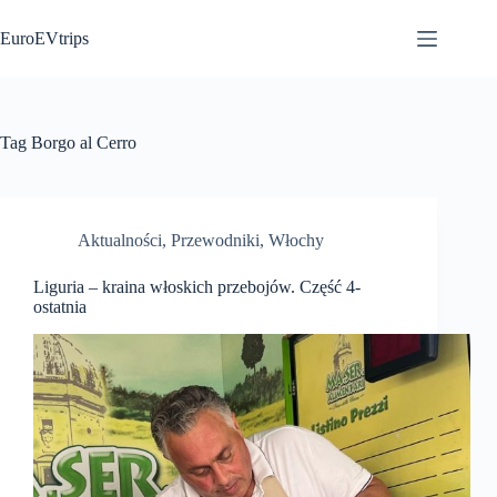
Przejdź
do
EuroEVtrips
treści
Tag
Borgo al Cerro
Aktualności
,
Przewodniki
,
Włochy
Liguria – kraina włoskich przebojów. Część 4-
ostatnia