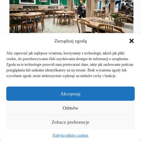
Zarządzaj zgodą
Aby zapewnić jak najlepsze wrażenia, korzystamy z technologii, takich jak pliki
cookie, do przechowywania i/lub uzyskiwania dostępu do informacji o urządzeniu.
Zgoda na te technologie pozwoli nam przetwarzać dane, takie jak zachowanie podczas
przeglądania lub unikalne identyfikatory na tej stronie. Brak wyrażenia zgody lub
To zupełnie wyjątkowy lokal. Zupełnie też
wycofanie zgody może niekorzystnie wpłynąć na niektóre cechy i funkcje.
odbiegający od tego do czego przyzwyczailiśmy się
w ostatnich latach. Plzeňský dvůr, to jakby
jadłodajnia a nie restauracja. Tylko o wyższym
Akceptuję
standardzie. Kiedy usiedliśmy przy stoliku wcale nie
czułem się jak w restauracji, a…
Odmów
Mariusz Majkut
2024-11-18
Zobacz preferencje
Polityka plików cookies
Copyright © 2026 - EuroEVtrips