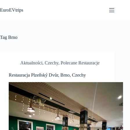
Przejdź
do
EuroEVtrips
treści
Tag
Brno
Aktualności
,
Czechy
,
Polecane Restauracje
Restauracja Plzeňský Dvůr, Brno, Czechy