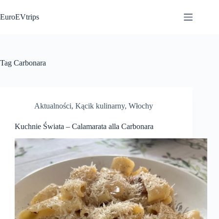
Przejdź
do
EuroEVtrips
treści
Tag
Carbonara
Aktualności
,
Kącik kulinarny
,
Włochy
Kuchnie Świata – Calamarata alla Carbonara