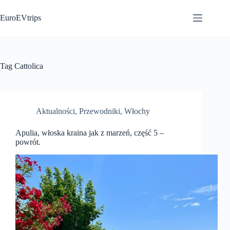
Przejdź
do
EuroEVtrips
treści
Tag
Cattolica
Aktualności
,
Przewodniki
,
Włochy
Apulia, włoska kraina jak z marzeń, część 5 –
powrót.