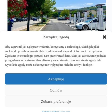
Zarządzaj zgodą
Aby zapewnić jak najlepsze wrażenia, korzystamy z technologii, takich jak pliki
cookie, do przechowywania i/lub uzyskiwania dostępu do informacji o urządzeniu.
Zgoda na te technologie pozwoli nam przetwarzać dane, takie jak zachowanie podczas
przeglądania lub unikalne identyfikatory na tej stronie. Brak wyrażenia zgody lub
Kiedy jeździsz po pięknej Apulii, masz piękną
wycofanie zgody może niekorzystnie wpłynąć na niektóre cechy i funkcje.
pogodę, zachwycające widoki, znakomite świeże
jedzenie i wspaniałe lokalne wina, wcale nie chce ci
się wracać do kraju. Chętnie byś został tu na miejscu
Akceptuję
i się stąd nie ruszał, przynajmniej jeszcze przez
miesiąc…
Odmów
Mariusz Majkut
2024-11-15
Zobacz preferencje