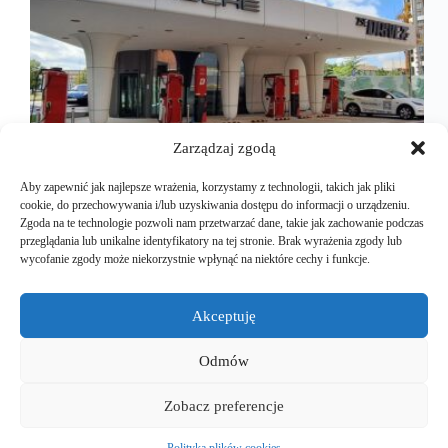
Zarządzaj zgodą
Aby zapewnić jak najlepsze wrażenia, korzystamy z technologii, takich jak pliki
cookie, do przechowywania i/lub uzyskiwania dostępu do informacji o urządzeniu.
Zgoda na te technologie pozwoli nam przetwarzać dane, takie jak zachowanie podczas
przeglądania lub unikalne identyfikatory na tej stronie. Brak wyrażenia zgody lub
Świetnie! Czas na kolejny odcinek naszej serii. Tym
wycofanie zgody może niekorzystnie wpłynąć na niektóre cechy i funkcje.
razem zabieramy Was na Słowację — kraj, który
może zaskoczyć nie tylko Tatrami, ale i solidną
infrastrukturą dla aut elektrycznych. Oto kilku
Akceptuję
kluczowych operatorów ładowania, którzy dominują
na słowackim rynku. (już na…
Odmów
Mariusz Majkut
2025-04-23
Zobacz preferencje