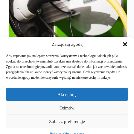
Zarządzaj zgodą
Aby zapewnić jak najlepsze wrażenia, korzystamy z technologii, takich jak pliki
cookie, do przechowywania i/lub uzyskiwania dostępu do informacji o urządzeniu.
Zgoda na te technologie pozwoli nam przetwarzać dane, takie jak zachowanie podczas
przeglądania lub unikalne identyfikatory na tej stronie. Brak wyrażenia zgody lub
Elocity – czyli jak kopciuszek stał się gigantem
wycofanie zgody może niekorzystnie wpłynąć na niektóre cechy i funkcje.
elektromobilności w Polsce. Takie historie mnie
nakręcają i dają nadzieję na to, że jednak są w
dzisiejszych czasach firmy potrafiące walczyć z
Akceptuję
wszelkimi przeciwnościami zarówno losu, jak i
rynku. A sami wiecie,…
Odmów
Mariusz Majkut
2025-07-16
Zobacz preferencje