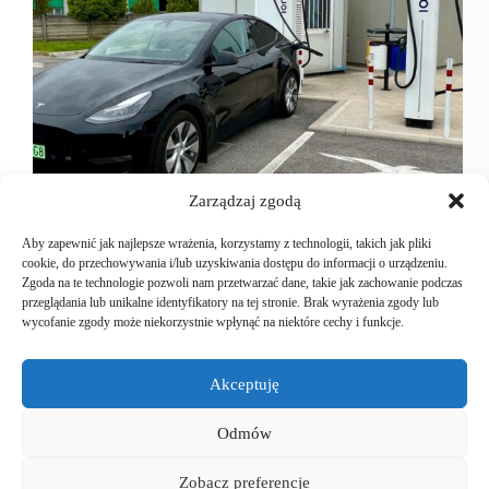
Zarządzaj zgodą
Aby zapewnić jak najlepsze wrażenia, korzystamy z technologii, takich jak pliki
cookie, do przechowywania i/lub uzyskiwania dostępu do informacji o urządzeniu.
Samochody elektryczne (EV z ang. Electric
Zgoda na te technologie pozwoli nam przetwarzać dane, takie jak zachowanie podczas
Vehicles) zyskują na popularności, jako przyszłość
przeglądania lub unikalne identyfikatory na tej stronie. Brak wyrażenia zgody lub
motoryzacji. Zarówno z perspektywy ekologicznej,
wycofanie zgody może niekorzystnie wpłynąć na niektóre cechy i funkcje.
jak i ekonomicznej. W obliczu rosnących wymagań
dotyczących ochrony środowiska, zmniejszenia
emisji CO₂ oraz globalnych dążeń do neutralności
Akceptuję
klimatycznej, samochody elektryczne stanowią
kluczowy…
Odmów
Mariusz Majkut
2024-11-12
Zobacz preferencje