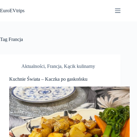
Przejdź
do
EuroEVtrips
treści
Tag
Francja
Aktualności
,
Francja
,
Kącik kulinarny
Kuchnie Świata – Kaczka po gaskońsku