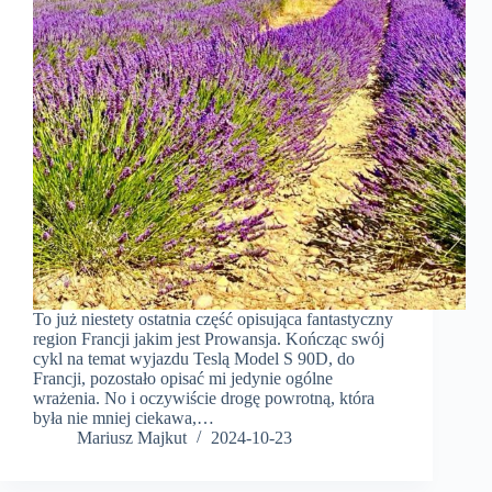
To już niestety ostatnia część opisująca fantastyczny
region Francji jakim jest Prowansja. Kończąc swój
cykl na temat wyjazdu Teslą Model S 90D, do
Francji, pozostało opisać mi jedynie ogólne
wrażenia. No i oczywiście drogę powrotną, która
była nie mniej ciekawa,…
Mariusz Majkut
2024-10-23