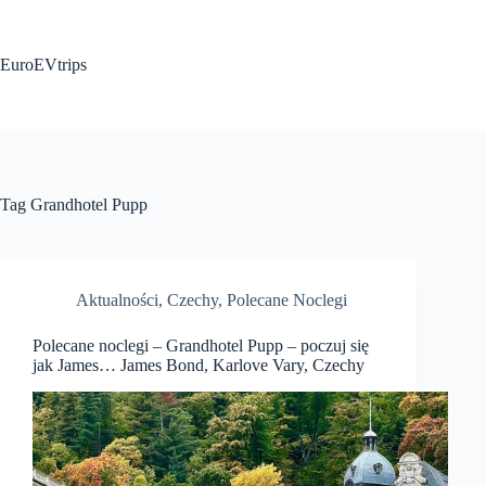
Przejdź
do
treści
EuroEVtrips
Tag
Grandhotel Pupp
Aktualności
,
Czechy
,
Polecane Noclegi
Polecane noclegi – Grandhotel Pupp – poczuj się
jak James… James Bond, Karlove Vary, Czechy