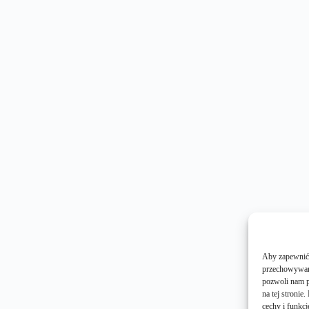
Aby zapewnić j
przechowywani
pozwoli nam p
na tej stroni
cechy i funkcj