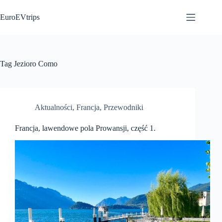
Przejdź
do
EuroEVtrips
treści
Tag
Jezioro Como
Aktualności
,
Francja
,
Przewodniki
Francja, lawendowe pola Prowansji, część 1.