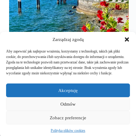
Zarządzaj zgodą
Aby zapewnić jak najlepsze wrażenia, korzystamy z technologii, takich jak pliki
cookie, do przechowywania i/lub uzyskiwania dostępu do informacji o urządzeniu.
Zgoda na te technologie pozwoli nam przetwarzać dane, takie jak zachowanie podczas
przeglądania lub unikalne identyfikatory na tej stronie. Brak wyrażenia zgody lub
Nareszcie, po długim planowaniu, nadszedł ten
wycofanie zgody może niekorzystnie wpłynąć na niektóre cechy i funkcje.
dzień, 23 czerwca, dzień wyjazdu, kolejną Teslą na
długie i zasłużone wakacje. Przy okazji również
pierwszy dzień pracy. Tak, każdy wyjazd to z jedne
Akceptuję
strony wakacje i odpoczynek a z drugiej nieustanne
myślenie o…
Odmów
Mariusz Majkut
2024-10-18
Zobacz preferencje
Polityka plików cookies
Copyright © 2026 - EuroEVtrips