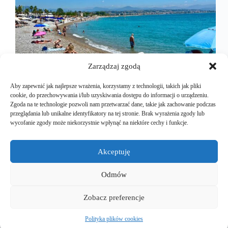
Zarządzaj zgodą
Aby zapewnić jak najlepsze wrażenia, korzystamy z technologii, takich jak pliki
cookie, do przechowywania i/lub uzyskiwania dostępu do informacji o urządzeniu.
Zgoda na te technologie pozwoli nam przetwarzać dane, takie jak zachowanie podczas
przeglądania lub unikalne identyfikatory na tej stronie. Brak wyrażenia zgody lub
Trzecią część prowansalskiej opowieści chciałbym
wycofanie zgody może niekorzystnie wpłynąć na niektóre cechy i funkcje.
poświęcić temu, jak dobrze można odpocząć na
Lazurowym Wybrzeżu, a zapewniam Was, że
można. Niektórzy moi znajomi, kiedy dowiedzieli
Akceptuję
się, że zamierzam przejechać ponad 5500 km i to
autem na prąd, przez całą Europę, aż…
Odmów
Mariusz Majkut
2024-10-20
Zobacz preferencje
Polityka plików cookies
Copyright © 2026 - EuroEVtrips