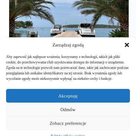
Zarządzaj zgodą
Aby zapewnić jak najlepsze wrażenia, korzystamy z technologii, takich jak pliki
cookie, do przechowywania i/lub uzyskiwania dostępu do informacji o urządzeniu.
Zgoda na te technologie pozwoli nam przetwarzać dane, takie jak zachowanie podczas
przeglądania lub unikalne identyfikatory na tej stronie. Brak wyrażenia zgody lub
Koniec pierwszej części mojej opowieści to przejazd
wycofanie zgody może niekorzystnie wpłynąć na niektóre cechy i funkcje.
przez tunel Sveti Rok, który stanowi istną granicę
między dwoma światami, średniej lub bardzo złej
oraz dobrej i słonecznej pogody. Dalsza droga to już
Akceptuję
chorwacka ziemia. Jedziemy prościutko na
Półwysep Peljesac. Przez opóźnienie…
Odmów
Mariusz Majkut
2024-09-15
Zobacz preferencje