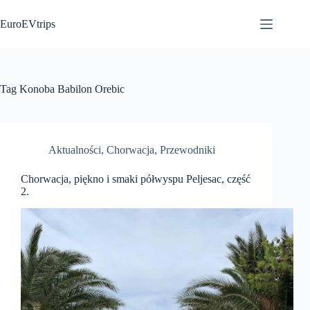
Przejdź
do
EuroEVtrips
treści
Tag
Konoba Babilon Orebic
Aktualności
,
Chorwacja
,
Przewodniki
Chorwacja, piękno i smaki półwyspu Peljesac, część
2.