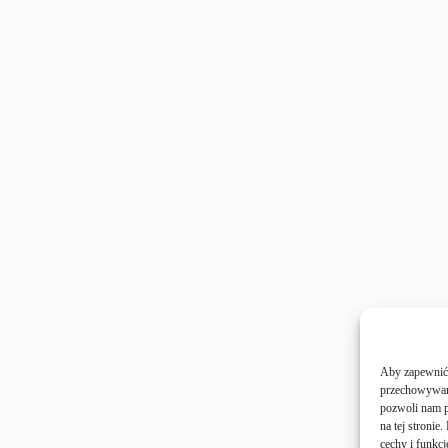
Aby zapewnić j
przechowywani
pozwoli nam p
na tej stroni
cechy i funkcj