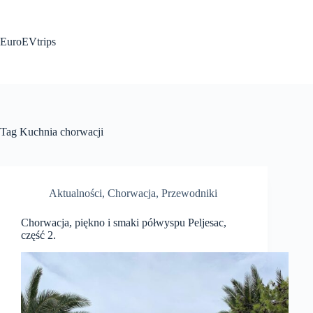
Przejdź
do
treści
EuroEVtrips
Tag
Kuchnia chorwacji
Aktualności
,
Chorwacja
,
Przewodniki
Chorwacja, piękno i smaki półwyspu Peljesac,
część 2.