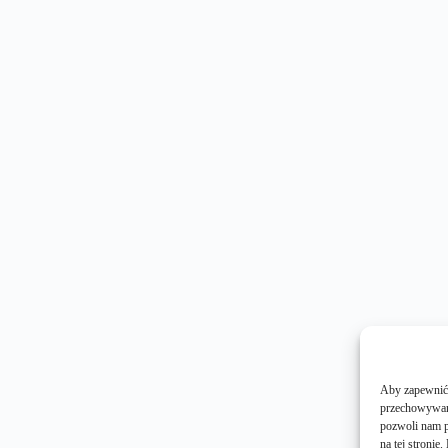
Aby zapewnić j
przechowywani
pozwoli nam p
na tej stroni