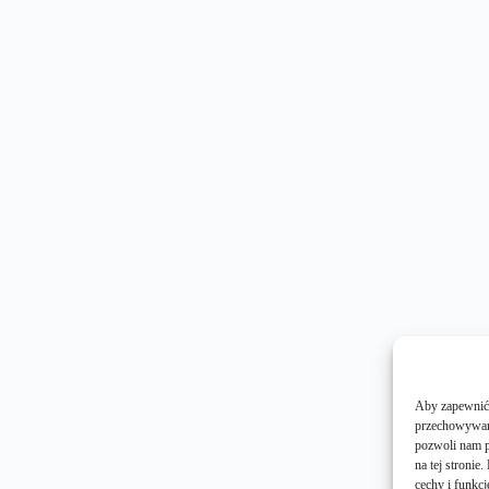
Aby zapewnić j
przechowywani
pozwoli nam p
na tej stroni
cechy i funkcj