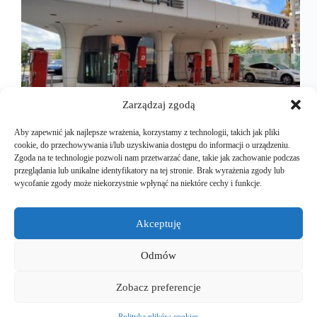
Zarządzaj zgodą
Aby zapewnić jak najlepsze wrażenia, korzystamy z technologii, takich jak pliki
cookie, do przechowywania i/lub uzyskiwania dostępu do informacji o urządzeniu.
Zgoda na te technologie pozwoli nam przetwarzać dane, takie jak zachowanie podczas
przeglądania lub unikalne identyfikatory na tej stronie. Brak wyrażenia zgody lub
Świetnie! Czas na kolejny odcinek naszej serii. Tym
wycofanie zgody może niekorzystnie wpłynąć na niektóre cechy i funkcje.
razem zabieramy Was na Słowację — kraj, który
może zaskoczyć nie tylko Tatrami, ale i solidną
infrastrukturą dla aut elektrycznych. Oto kilku
Akceptuję
kluczowych operatorów ładowania, którzy dominują
na słowackim rynku. (już na…
Odmów
Mariusz Majkut
2025-04-23
Zobacz preferencje