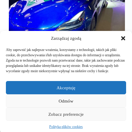
Zarządzaj zgodą
Aby zapewnić jak najlepsze wrażenia, korzystamy z technologii, takich jak pliki
cookie, do przechowywania i/lub uzyskiwania dostępu do informacji o urządzeniu.
Zgoda na te technologie pozwoli nam przetwarzać dane, takie jak zachowanie podczas
przeglądania lub unikalne identyfikatory na tej stronie. Brak wyrażenia zgody lub
Choć dziś Tesla nie określa swojego auta z
wycofanie zgody może niekorzystnie wpłynąć na niektóre cechy i funkcje.
najmniejszą baterią jak Standard Range, to stara
nazwa, tak właśnie będę określał tą wersje, dla
lepszej identyfikacji. Autem tym odbyliśmy testową
Akceptuję
podróż do Włoch. Jak zwykle dzięki pomocy
naszego partnera, czyli firmy…
Odmów
Mariusz Majkut
2024-11-05
Zobacz preferencje
Polityka plików cookies
Copyright © 2026 - EuroEVtrips