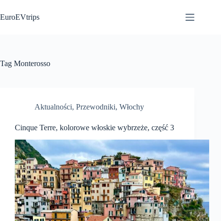
Przejdź
do
EuroEVtrips
treści
Tag
Monterosso
Aktualności
,
Przewodniki
,
Włochy
Cinque Terre, kolorowe włoskie wybrzeże, część 3