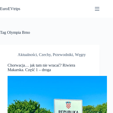
Przejdź
do
EuroEVtrips
treści
Tag
Olympia Brno
Aktualności
,
Czechy
,
Przewodniki
,
Węgry
Chorwacja… jak tam nie wracać? Riwiera
Makarska. Część 1 – droga