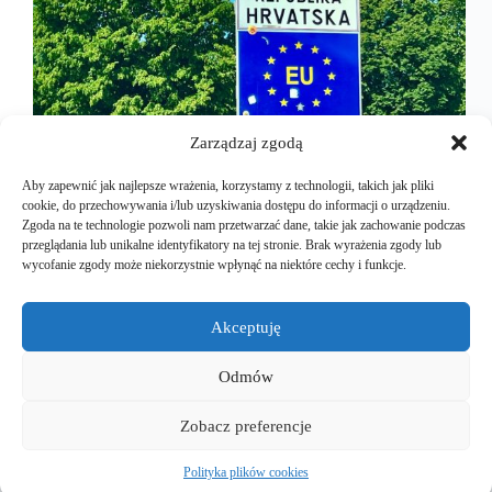
Zarządzaj zgodą
Aby zapewnić jak najlepsze wrażenia, korzystamy z technologii, takich jak pliki
cookie, do przechowywania i/lub uzyskiwania dostępu do informacji o urządzeniu.
Zgoda na te technologie pozwoli nam przetwarzać dane, takie jak zachowanie podczas
przeglądania lub unikalne identyfikatory na tej stronie. Brak wyrażenia zgody lub
wycofanie zgody może niekorzystnie wpłynąć na niektóre cechy i funkcje.
W pięknej Chorwacji bywamy dość regularnie. Nie
co rok, ale raz na klika lat. W sumie byliśmy tam już
cztery czy pięć razy. Zawsze jest pięknie, słonecznie
Akceptuję
i co dla nas ważne… smacznie. Niezależnie czy
gotujemy sami, jak w poprzedniej…
Odmów
Mariusz Majkut
2025-11-02
Zobacz preferencje
Polityka plików cookies
Copyright © 2026 - EuroEVtrips