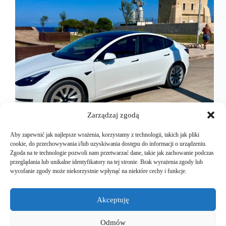
Zarządzaj zgodą
Aby zapewnić jak najlepsze wrażenia, korzystamy z technologii, takich jak pliki
cookie, do przechowywania i/lub uzyskiwania dostępu do informacji o urządzeniu.
Zgoda na te technologie pozwoli nam przetwarzać dane, takie jak zachowanie podczas
Po długiej, naprawdę długiej drodze, obfitującej w
przeglądania lub unikalne identyfikatory na tej stronie. Brak wyrażenia zgody lub
przepiękne widoki oraz pyszne miejscowe jedzenie,
wycofanie zgody może niekorzystnie wpłynąć na niektóre cechy i funkcje.
w końcu dotarliśmy do naszego miejsca
docelowego. Miejscowość Torre Santa Sabina, to
małe miasteczko na wybrzeżu Adriatyku. Nasz dom
Akceptuję
wyglądał naprawdę okazale, choć nie był pierwszej
młodości.…
Odmów
Mariusz Majkut
2024-10-31