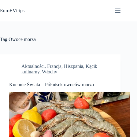
Przejdź
do
EuroEVtrips
treści
Tag
Owoce morza
Aktualności
,
Francja
,
Hiszpania
,
Kącik
kulinarny
,
Włochy
Kuchnie Świata – Półmisek owoców morza