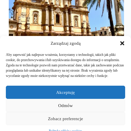
Zarządzaj zgodą
Aby zapewnić jak najlepsze wrażenia, korzystamy z technologii, takich jak pliki
cookie, do przechowywania i/lub uzyskiwania dostępu do informacji o urządzeniu.
Zgoda na te technologie pozwoli nam przetwarzać dane, takie jak zachowanie podczas
przeglądania lub unikalne identyfikatory na tej stronie. Brak wyrażenia zgody lub
Lascari na Sycylii, to miejscowość w której
wycofanie zgody może niekorzystnie wpłynąć na niektóre cechy i funkcje.
wynajęliśmy dolną część willi. Górną z osobnym
wejściem zajmowała miła rodzina z Polski, której
prawie nigdy nie było. Cały dół był duży. Trzy
Akceptuję
sypialnie, salon z jadalnią, dwie łazienki oraz to co
kochamy…
Odmów
Mariusz Majkut
2025-01-19
Zobacz preferencje