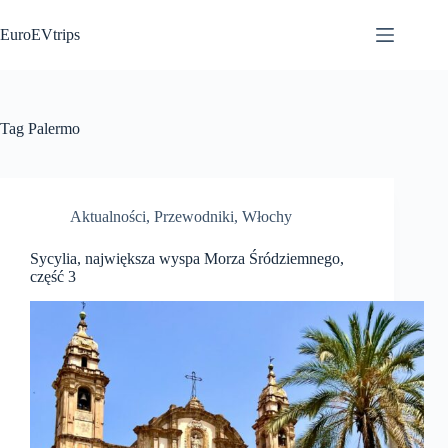
Przejdź
do
EuroEVtrips
treści
Tag
Palermo
Aktualności
,
Przewodniki
,
Włochy
Sycylia, największa wyspa Morza Śródziemnego,
część 3