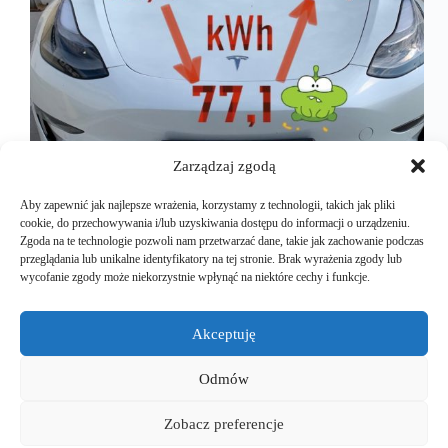
Zarządzaj zgodą
Aby zapewnić jak najlepsze wrażenia, korzystamy z technologii, takich jak pliki
cookie, do przechowywania i/lub uzyskiwania dostępu do informacji o urządzeniu.
Zgoda na te technologie pozwoli nam przetwarzać dane, takie jak zachowanie podczas
Jak odzyskać utracone kWh w twoim aucie
przeglądania lub unikalne identyfikatory na tej stronie. Brak wyrażenia zgody lub
elektrycznym? To możliwe, choć tylko częściowo.
wycofanie zgody może niekorzystnie wpłynąć na niektóre cechy i funkcje.
Już tłumaczę o co chodzi dokładnie… Mechanizm
“odzyskiwania” utraconych kWh – jak to działa? W
modelu 3 z 2021 roku (na którym przeprowadziłem
Akceptuję
cały eksperyment) BMS (Battery…
Mariusz Majkut
2025-07-24
Odmów
Jeden komentarz
Zobacz preferencje