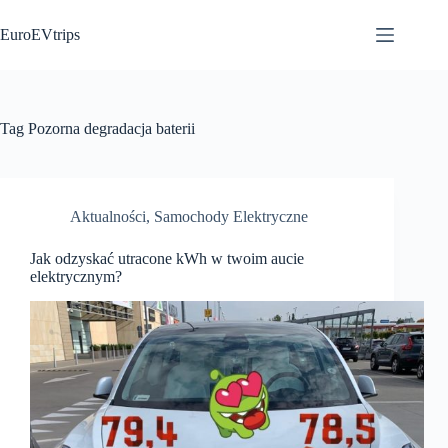
Przejdź
do
EuroEVtrips
treści
Tag
Pozorna degradacja baterii
Aktualności
,
Samochody Elektryczne
Jak odzyskać utracone kWh w twoim aucie
elektrycznym?