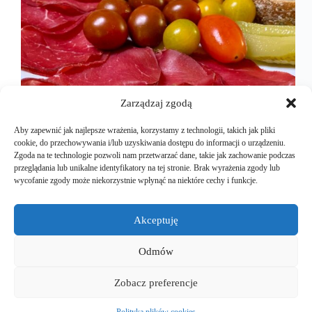
Zarządzaj zgodą
Aby zapewnić jak najlepsze wrażenia, korzystamy z technologii, takich jak pliki
cookie, do przechowywania i/lub uzyskiwania dostępu do informacji o urządzeniu.
Zgoda na te technologie pozwoli nam przetwarzać dane, takie jak zachowanie podczas
przeglądania lub unikalne identyfikatory na tej stronie. Brak wyrażenia zgody lub
Zawsze, kiedy jedziemy do Włoch czy Francji,
wycofanie zgody może niekorzystnie wpłynąć na niektóre cechy i funkcje.
lubimy sobie po południu usiąść i napić się dobrego
wina. Jednak picie samego wina to czynność dość
smutna. Dlatego zawsze mamy w naszej lodówce
Akceptuję
coś, co będzie pasować do wina. Nieważne czy
czerwonego…
Odmów
Mariusz Majkut
2024-11-11
Zobacz preferencje