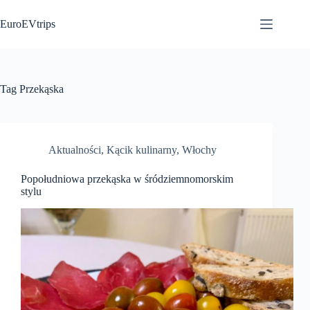
Przejdź
do
EuroEVtrips
treści
Tag
Przekąska
Aktualności
,
Kącik kulinarny
,
Włochy
Popołudniowa przekąska w śródziemnomorskim
stylu