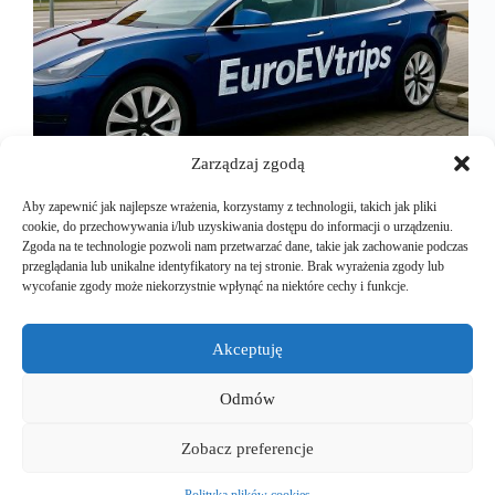
Zarządzaj zgodą
Aby zapewnić jak najlepsze wrażenia, korzystamy z technologii, takich jak pliki
cookie, do przechowywania i/lub uzyskiwania dostępu do informacji o urządzeniu.
Zgoda na te technologie pozwoli nam przetwarzać dane, takie jak zachowanie podczas
przeglądania lub unikalne identyfikatory na tej stronie. Brak wyrażenia zgody lub
Happy hours na prądzie – jak dynamiczne ceny
wycofanie zgody może niekorzystnie wpłynąć na niektóre cechy i funkcje.
mogą odmienić stacje ładowania i czy faktycznie tak
się stanie… a może już się dzieje? Kiedy mówimy o
elektromobilności, zazwyczaj rozmawiamy o
Akceptuję
bateriach, zasięgach i infrastrukturze. Rzadziej o
tym, co w praktyce…
Odmów
Mariusz Majkut
2025-09-03
Zobacz preferencje