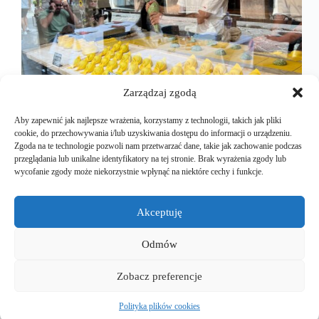
Zarządzaj zgodą
Aby zapewnić jak najlepsze wrażenia, korzystamy z technologii, takich jak pliki
cookie, do przechowywania i/lub uzyskiwania dostępu do informacji o urządzeniu.
Zgoda na te technologie pozwoli nam przetwarzać dane, takie jak zachowanie podczas
przeglądania lub unikalne identyfikatory na tej stronie. Brak wyrażenia zgody lub
Kiedy spacerujesz po Florencji, zapominasz o całym
wycofanie zgody może niekorzystnie wpłynąć na niektóre cechy i funkcje.
świecie. To miasto piękne i na wskroś historyczne.
Jednak po kilku godzinach chodzenia z
rozdziawionymi ustami w końcu zaczyna ci burczeć
Akceptuję
w brzuchu. To niechybny znak, że trzeba się gdzieś
zatrzymać i spożyć…
Odmów
Mariusz Majkut
2024-10-02
Zobacz preferencje
Polityka plików cookies
Copyright © 2026 - EuroEVtrips