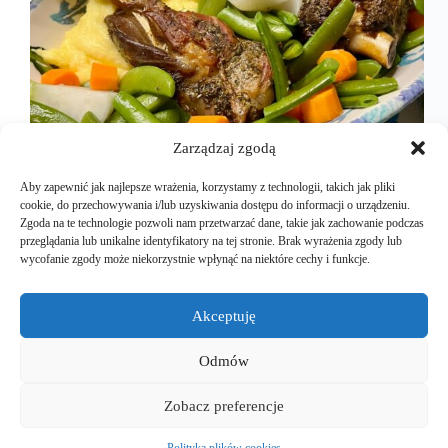
Zarządzaj zgodą
Aby zapewnić jak najlepsze wrażenia, korzystamy z technologii, takich jak pliki
cookie, do przechowywania i/lub uzyskiwania dostępu do informacji o urządzeniu.
Zgoda na te technologie pozwoli nam przetwarzać dane, takie jak zachowanie podczas
przeglądania lub unikalne identyfikatory na tej stronie. Brak wyrażenia zgody lub
To wręcz rewelacyjne danie, aromatyczne i
wycofanie zgody może niekorzystnie wpłynąć na niektóre cechy i funkcje.
smakowite, jednak jest jeden warunek. Musicie
kupić naprawdę jagnięcinę wysokiej jakości. My, po
naszą zawsze jeździmy do Krakowa, na Stary
Akceptuję
Kleparz, lub na Plac Imbramowski. To właśnie tam,
moja żona, ma swoje ulubione mięsne…
Odmów
Mariusz Majkut
2024-12-18
Zobacz preferencje