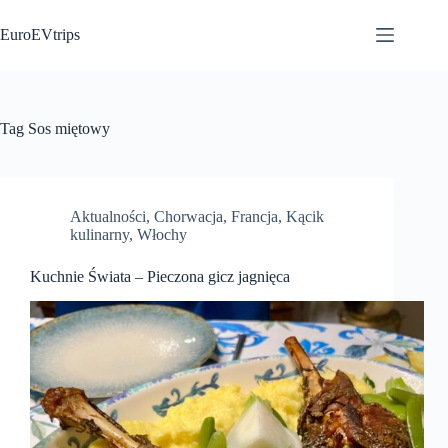
Przejdź
do
EuroEVtrips
treści
Tag
Sos miętowy
Aktualności
,
Chorwacja
,
Francja
,
Kącik
kulinarny
,
Włochy
Kuchnie Świata – Pieczona gicz jagnięca