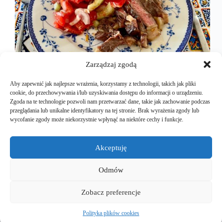
Zarządzaj zgodą
Aby zapewnić jak najlepsze wrażenia, korzystamy z technologii, takich jak pliki
cookie, do przechowywania i/lub uzyskiwania dostępu do informacji o urządzeniu.
Zgoda na te technologie pozwoli nam przetwarzać dane, takie jak zachowanie podczas
przeglądania lub unikalne identyfikatory na tej stronie. Brak wyrażenia zgody lub
Stek… to kawał wysokiej jakości wołowiny.
wycofanie zgody może niekorzystnie wpłynąć na niektóre cechy i funkcje.
Przyrządzony najlepiej tak, aby mięso rozpływało
się w ustach. Niestety u nas w Polsce, bardzo ciężko
o dobrej jakości wołowinę na steka. Kiedy jednak
Akceptuję
poszukamy, można znaleźć niesamowity kawałek
mięsa, który z odpowiednimi, lecz…
Odmów
Mariusz Majkut
2024-11-27
Zobacz preferencje
Polityka plików cookies
Copyright © 2026 - EuroEVtrips