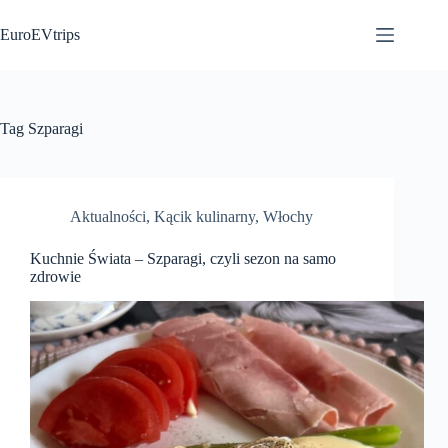
Przejdź
do
EuroEVtrips
treści
Tag
Szparagi
Aktualności
,
Kącik kulinarny
,
Włochy
Kuchnie Świata – Szparagi, czyli sezon na samo
zdrowie