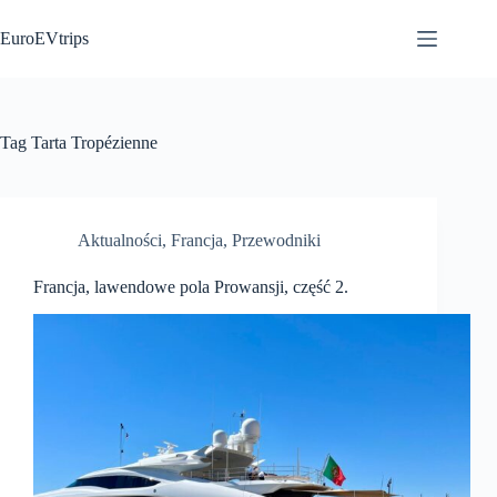
Przejdź
do
EuroEVtrips
treści
Tag
Tarta Tropézienne
Aktualności
,
Francja
,
Przewodniki
Francja, lawendowe pola Prowansji, część 2.