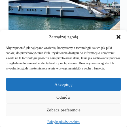
Zarządzaj zgodą
Aby zapewnić jak najlepsze wrażenia, korzystamy z technologii, takich jak pliki
cookie, do przechowywania i/lub uzyskiwania dostępu do informacji o urządzeniu.
Zgoda na te technologie pozwoli nam przetwarzać dane, takie jak zachowanie podczas
przeglądania lub unikalne identyfikatory na tej stronie. Brak wyrażenia zgody lub
Lazurowe Wybrzeże… czego jeszcze o nim nie
wycofanie zgody może niekorzystnie wpłynąć na niektóre cechy i funkcje.
napisano? Jednak ja nie będę tylko słodził, ale opiszę
również, jakie niedogodności mogą nas spotkać,
kiedy podróżujemy autem wielkości Modelu S, czy
Akceptuję
X. Są to bardzo duże i szerokie samochody, Model
X zaś,…
Odmów
Mariusz Majkut
2024-10-19
Zobacz preferencje
Polityka plików cookies
Copyright © 2026 - EuroEVtrips