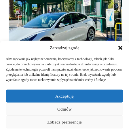
Zarządzaj zgodą
Aby zapewnić jak najlepsze wrażenia, korzystamy z technologii, takich jak pliki
cookie, do przechowywania i/lub uzyskiwania dostępu do informacji o urządzeniu.
Zgoda na te technologie pozwoli nam przetwarzać dane, takie jak zachowanie podczas
Czy samochód elektryczny nadaje się na długie
przeglądania lub unikalne identyfikatory na tej stronie. Brak wyrażenia zgody lub
trasy? Oto fakty! Jeszcze kilka lat temu wielu,
wycofanie zgody może niekorzystnie wpłynąć na niektóre cechy i funkcje.
kierowców patrzyło na samochody elektryczne z
dużą rezerwą, szczególnie w kontekście długich
podróży. Wyobrażenie o krótkim zasięgu, braku
Akceptuję
ładowarek i długim czasie ładowania było
powszechne.…
Odmów
Mariusz Majkut
2025-04-27
Zobacz preferencje