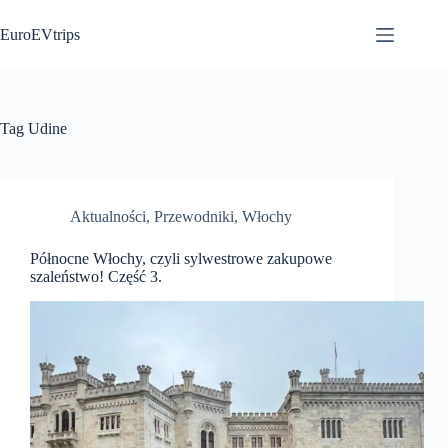
Przejdź
do
EuroEVtrips
treści
Tag
Udine
Aktualności
,
Przewodniki
,
Włochy
Północne Włochy, czyli sylwestrowe zakupowe
szaleństwo! Część 3.