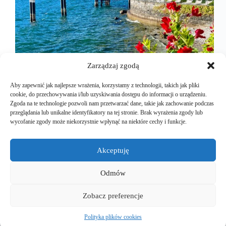
Zarządzaj zgodą
Aby zapewnić jak najlepsze wrażenia, korzystamy z technologii, takich jak pliki
cookie, do przechowywania i/lub uzyskiwania dostępu do informacji o urządzeniu.
Zgoda na te technologie pozwoli nam przetwarzać dane, takie jak zachowanie podczas
przeglądania lub unikalne identyfikatory na tej stronie. Brak wyrażenia zgody lub
Nareszcie, po długim planowaniu, nadszedł ten
wycofanie zgody może niekorzystnie wpłynąć na niektóre cechy i funkcje.
dzień, 23 czerwca, dzień wyjazdu, kolejną Teslą na
długie i zasłużone wakacje. Przy okazji również
pierwszy dzień pracy. Tak, każdy wyjazd to z jedne
Akceptuję
strony wakacje i odpoczynek a z drugiej nieustanne
myślenie o…
Odmów
Mariusz Majkut
2024-10-18
Zobacz preferencje
Polityka plików cookies
Copyright © 2026 - EuroEVtrips