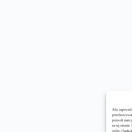
Aby zapewnić j
przechowywani
pozwoli nam p
na tej stroni
cechy i funkcj