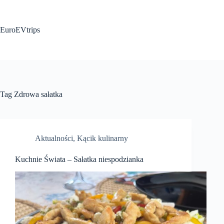
Przejdź
do
treści
EuroEVtrips
Tag
Zdrowa sałatka
Aktualności
,
Kącik kulinarny
Kuchnie Świata – Sałatka niespodzianka