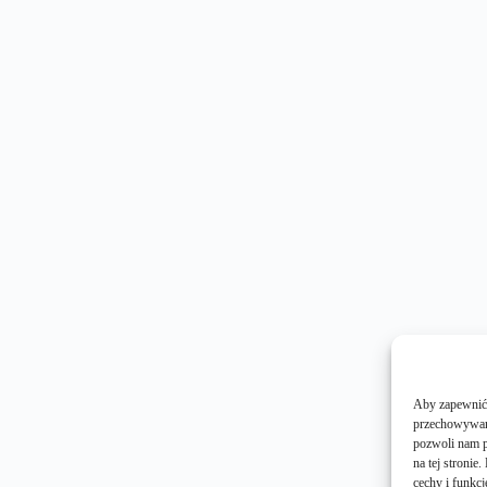
Aby zapewnić j
przechowywani
pozwoli nam p
na tej stroni
cechy i funkcj