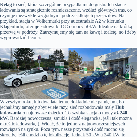
Kelag
to sieć, która szczególnie przypadła mi do gustu. Ich stacje
ładowania są strategicznie rozmieszczone, wzdłuż głównych tras, co
czyni je niezwykle wygodnymi podczas długich przejazdów. Na
przykład, stacja w Volkermarkt przy autostradzie A2 w kierunku
Klagenfurtu, oferuje ładowarki DC o mocy 50kW. Idealne na krótką
przerwę w podróży. Zatrzymujemy się tam na kawę i toaletę, no i żeby
wyprowadzić Leona.
W zeszłym roku, lub dwa lata temu, dokładnie nie pamiętam, bo
jechaliśmy tamtędy zbyt wiele razy, sieć rozbudowała mały
Hub
ładowania
o najnowsze dziecko. To szybka stacja o mocy
aż 240
kW
. Bardziej nowoczesna, smukła i dość elegancka, jeśli tak można
określić ładowarkę:). Widać, że to jedno z najnowocześniejszych
rozwiązań na rynku. Poza tym, nasze przystanki dość mocno się
skróciły, jeśli chodzi o tę lokalizację. Jednak 50 kW a 240 kW, to