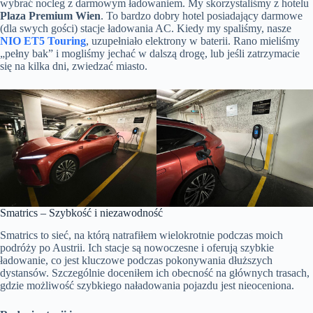
wybrać nocleg z darmowym ładowaniem. My skorzystaliśmy z hotelu
Plaza Premium Wien
. To bardzo dobry hotel posiadający darmowe
(dla swych gości) stacje ładowania AC. Kiedy my spaliśmy, nasze
NIO ET5 Touring
, uzupełniało elektrony w baterii. Rano mieliśmy
„pełny bak” i mogliśmy jechać w dalszą drogę, lub jeśli zatrzymacie
się na kilka dni, zwiedzać miasto.
Smatrics – Szybkość i niezawodność
Smatrics to sieć, na którą natrafiłem wielokrotnie podczas moich
podróży po Austrii. Ich stacje są nowoczesne i oferują szybkie
ładowanie, co jest kluczowe podczas pokonywania dłuższych
dystansów. Szczególnie doceniłem ich obecność na głównych trasach,
gdzie możliwość szybkiego naładowania pojazdu jest nieoceniona.