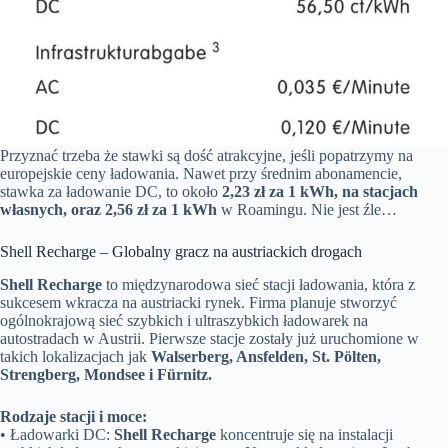
Przyznać trzeba że stawki są dość atrakcyjne, jeśli popatrzymy na
europejskie ceny ładowania. Nawet przy średnim abonamencie,
stawka za ładowanie DC, to około
2,23 zł za 1 kWh, na stacjach
własnych, oraz 2,56 zł za 1 kWh
w Roamingu. Nie jest źle…
Shell Recharge – Globalny gracz na austriackich drogach
Shell Recharge
to międzynarodowa sieć stacji ładowania, która z
sukcesem wkracza na austriacki rynek. Firma planuje stworzyć
ogólnokrajową sieć szybkich i ultraszybkich ładowarek na
autostradach w Austrii. Pierwsze stacje zostały już uruchomione w
takich lokalizacjach jak
Walserberg, Ansfelden, St. Pölten,
Strengberg, Mondsee i Fürnitz.
Rodzaje stacji i moce:
• Ładowarki DC:
Shell Recharge
koncentruje się na instalacji