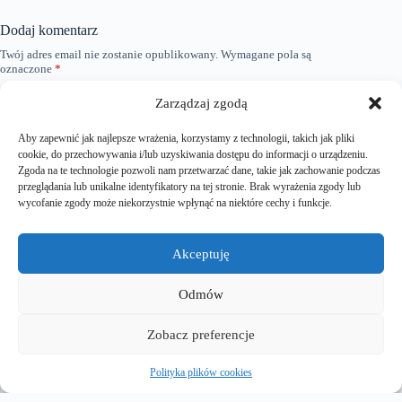
Dodaj komentarz
Twój adres email nie zostanie opublikowany.
Wymagane pola są
A
oznaczone
*
l
t
Zarządzaj zgodą
e
Nazwa
*
r
n
Aby zapewnić jak najlepsze wrażenia, korzystamy z technologii, takich jak pliki
a
cookie, do przechowywania i/lub uzyskiwania dostępu do informacji o urządzeniu.
Adres e-mail
*
t
Zgoda na te technologie pozwoli nam przetwarzać dane, takie jak zachowanie podczas
i
przeglądania lub unikalne identyfikatory na tej stronie. Brak wyrażenia zgody lub
Witryna internetowa
v
wycofanie zgody może niekorzystnie wpłynąć na niektóre cechy i funkcje.
e
:
Dodaj komentarz
*
Akceptuję
Odmów
Zobacz preferencje
Polityka plików cookies
Zapisz moje imię i nazwisko, adres e-mail i stronę