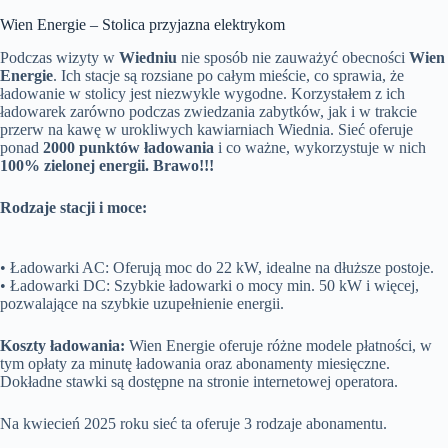
Wien Energie – Stolica przyjazna elektrykom
Podczas wizyty w
Wiedniu
nie sposób nie zauważyć obecności
Wien
Energie
. Ich stacje są rozsiane po całym mieście, co sprawia, że
ładowanie w stolicy jest niezwykle wygodne. Korzystałem z ich
ładowarek zarówno podczas zwiedzania zabytków, jak i w trakcie
przerw na kawę w urokliwych kawiarniach Wiednia. Sieć oferuje
ponad
2000 punktów ładowania
i co ważne, wykorzystuje w nich
100% zielonej energii. Brawo!!!
Rodzaje stacji i moce:
• Ładowarki AC: Oferują moc do 22 kW, idealne na dłuższe postoje.
• Ładowarki DC: Szybkie ładowarki o mocy min. 50 kW i więcej,
pozwalające na szybkie uzupełnienie energii.
Koszty ładowania:
Wien Energie oferuje różne modele płatności, w
tym opłaty za minutę ładowania oraz abonamenty miesięczne.
Dokładne stawki są dostępne na stronie internetowej operatora.
Na kwiecień 2025 roku sieć ta oferuje 3 rodzaje abonamentu.