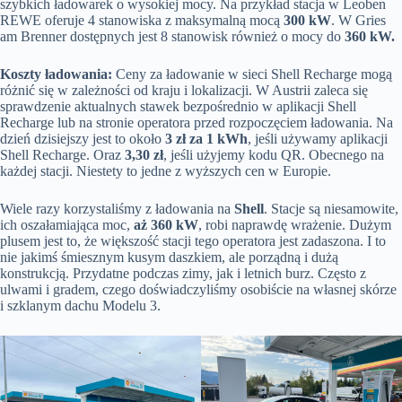
szybkich ładowarek o wysokiej mocy. Na przykład stacja w Leoben
REWE oferuje 4 stanowiska z maksymalną mocą
300 kW
. W Gries
am Brenner dostępnych jest 8 stanowisk również o mocy do
360 kW.
Koszty ładowania:
Ceny za ładowanie w sieci Shell Recharge mogą
różnić się w zależności od kraju i lokalizacji. W Austrii zaleca się
sprawdzenie aktualnych stawek bezpośrednio w aplikacji Shell
Recharge lub na stronie operatora przed rozpoczęciem ładowania. Na
dzień dzisiejszy jest to około
3 zł za 1 kWh
, jeśli używamy aplikacji
Shell Recharge. Oraz
3,30 zł
, jeśli użyjemy kodu QR. Obecnego na
każdej stacji. Niestety to jedne z wyższych cen w Europie.
Wiele razy korzystaliśmy z ładowania na
Shell
. Stacje są niesamowite,
ich oszałamiająca moc,
aż 360 kW
, robi naprawdę wrażenie. Dużym
plusem jest to, że większość stacji tego operatora jest zadaszona. I to
nie jakimś śmiesznym kusym daszkiem, ale porządną i dużą
konstrukcją. Przydatne podczas zimy, jak i letnich burz. Często z
ulwami i gradem, czego doświadczyliśmy osobiście na własnej skórze
i szklanym dachu Modelu 3.