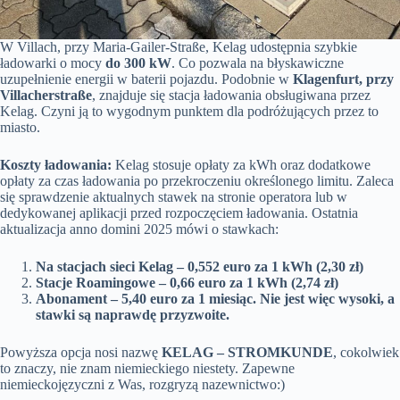
W Villach, przy Maria-Gailer-Straße, Kelag udostępnia szybkie
ładowarki o mocy
do 300 kW
. Co pozwala na błyskawiczne
uzupełnienie energii w baterii pojazdu. Podobnie w
Klagenfurt, przy
Villacherstraße
, znajduje się stacja ładowania obsługiwana przez
Kelag. Czyni ją to wygodnym punktem dla podróżujących przez to
miasto.
Koszty ładowania:
Kelag stosuje opłaty za kWh oraz dodatkowe
opłaty za czas ładowania po przekroczeniu określonego limitu. Zaleca
się sprawdzenie aktualnych stawek na stronie operatora lub w
dedykowanej aplikacji przed rozpoczęciem ładowania. Ostatnia
aktualizacja anno domini 2025 mówi o stawkach:
Na stacjach sieci Kelag – 0,552 euro za 1 kWh (2,30 zł)
Stacje Roamingowe – 0,66 euro za 1 kWh (2,74 zł)
Abonament – 5,40 euro za 1 miesiąc. Nie jest więc wysoki, a
stawki są naprawdę przyzwoite.
Powyższa opcja nosi nazwę
KELAG – STROMKUNDE
, cokolwiek
to znaczy, nie znam niemieckiego niestety. Zapewne
niemieckojęzyczni z Was, rozgryzą nazewnictwo:)