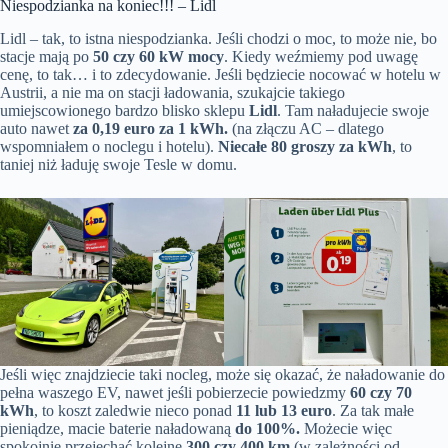
Niespodzianka na koniec!!! – Lidl
Lidl – tak, to istna niespodzianka. Jeśli chodzi o moc, to może nie, bo
stacje mają po
50 czy 60 kW mocy
. Kiedy weźmiemy pod uwagę
cenę, to tak… i to zdecydowanie. Jeśli będziecie nocować w hotelu w
Austrii, a nie ma on stacji ładowania, szukajcie takiego
umiejscowionego bardzo blisko sklepu
Lidl
. Tam naładujecie swoje
auto nawet
za 0,19 euro za 1 kWh.
(na złączu AC – dlatego
wspomniałem o noclegu i hotelu).
Niecałe 80 groszy za kWh
, to
taniej niż ładuję swoje Tesle w domu.
Jeśli więc znajdziecie taki nocleg, może się okazać, że naładowanie do
pełna waszego EV, nawet jeśli pobierzecie powiedzmy
60 czy 70
kWh
, to koszt zaledwie nieco ponad
11 lub 13 euro
. Za tak małe
pieniądze, macie baterie naładowaną
do 100%.
Możecie więc
spokojnie przejechać kolejne
300 czy 400 km
(w zależności od