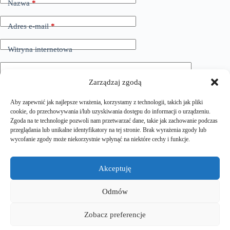
Nazwa
*
r
n
a
Adres e-mail
*
t
i
Witryna internetowa
v
e
:
Dodaj komentarz
*
Zarządzaj zgodą
Aby zapewnić jak najlepsze wrażenia, korzystamy z technologii, takich jak pliki
cookie, do przechowywania i/lub uzyskiwania dostępu do informacji o urządzeniu.
Zgoda na te technologie pozwoli nam przetwarzać dane, takie jak zachowanie podczas
przeglądania lub unikalne identyfikatory na tej stronie. Brak wyrażenia zgody lub
wycofanie zgody może niekorzystnie wpłynąć na niektóre cechy i funkcje.
Zapisz moje imię i nazwisko, adres e-mail i stronę
Akceptuję
internetową w tej przeglądarce do następnego komentowania.
Odmów
Dodaj komentarz
Zobacz preferencje