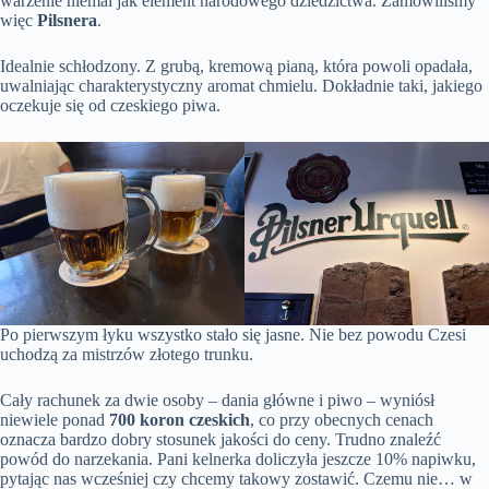
warzenie niemal jak element narodowego dziedzictwa. Zamówiliśmy
więc
Pilsnera
.
Idealnie schłodzony. Z grubą, kremową pianą, która powoli opadała,
uwalniając charakterystyczny aromat chmielu. Dokładnie taki, jakiego
oczekuje się od czeskiego piwa.
Po pierwszym łyku wszystko stało się jasne. Nie bez powodu Czesi
uchodzą za mistrzów złotego trunku.
Cały rachunek za dwie osoby – dania główne i piwo – wyniósł
niewiele ponad
700 koron czeskich
, co przy obecnych cenach
oznacza bardzo dobry stosunek jakości do ceny. Trudno znaleźć
powód do narzekania. Pani kelnerka doliczyła jeszcze 10% napiwku,
pytając nas wcześniej czy chcemy takowy zostawić. Czemu nie… w