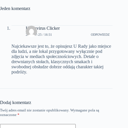
Jeden komentarz
Hantavirus Clicker
2026-07-25 / 16:51
ODPOWIEDZ
Najciekawsze jest to, że opisujesz U Rady jako miejsce
dla ludzi, a nie lokal przygotowany wyłącznie pod
zdjęcia w mediach społecznościowych. Detale o
drewnianych stołach, klasycznych smakach i
swobodnej obsłudze dobrze oddają charakter takiej
podróży.
Dodaj komentarz
Twój adres email nie zostanie opublikowany.
Wymagane pola są
A
oznaczone
*
l
t
e