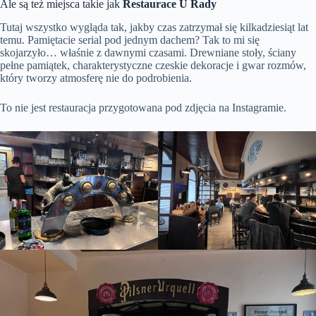
Ale są też miejsca takie jak
Restaurace U Rady
Tutaj wszystko wygląda tak, jakby czas zatrzymał się kilkadziesiąt lat
temu. Pamiętacie serial pod jednym dachem? Tak to mi się
skojarzyło… właśnie z dawnymi czasami. Drewniane stoły, ściany
pełne pamiątek, charakterystyczne czeskie dekoracje i gwar rozmów,
który tworzy atmosferę nie do podrobienia.
To nie jest restauracja przygotowana pod zdjęcia na Instagramie.