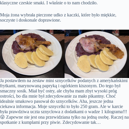
klasyczne czeskie smaki. I właśnie o to nam chodziło.
Moja żona wybrała pieczone udko z kaczki, które było miękkie,
soczyste i doskonale doprawione.
Ja postawiłem na zestaw mini sznycelków podanych z amerykańskimi
frytkami, marynowaną papryką i ogórkiem kiszonym. Do tego był
smaczny sosik. Miał być ostry, ale chyba mam zbyt wysoki próg
ostrości, bo dla mnie był zdecydowanie za mało pikantny. Choć
idealnie smakowo pasował do sznycelków. Aha, jeszcze jedna
ciekawa informacja. Moje sznycelki to było 250 gram. Ale w karcie
była prawdziwa uczta sznyclowa z dodatkami o wadze 1 kilograma!!!
😜 Zapewne nie jest ona przewidziana tylko na jedną osobę. Raczej na
spotkanie z kumplami przy piwie. Zdecydowanie tak…