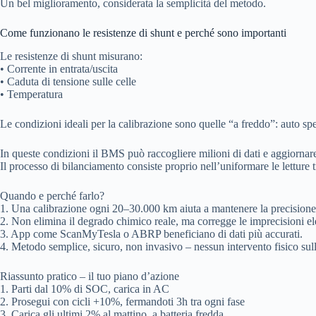
Un bel miglioramento, considerata la semplicità del metodo.
Come funzionano le resistenze di shunt e perché sono importanti
Le resistenze di shunt misurano:
• Corrente in entrata/uscita
• Caduta di tensione sulle celle
• Temperatura
Le condizioni ideali per la calibrazione sono quelle “a freddo”: auto spe
In queste condizioni il BMS può raccogliere milioni di dati e aggiorna
Il processo di bilanciamento consiste proprio nell’uniformare le letture tr
Quando e perché farlo?
1. Una calibrazione ogni 20–30.000 km aiuta a mantenere la precisione de
2. Non elimina il degrado chimico reale, ma corregge le imprecisioni el
3. App come ScanMyTesla o ABRP beneficiano di dati più accurati.
4. Metodo semplice, sicuro, non invasivo – nessun intervento fisico sull
Riassunto pratico – il tuo piano d’azione
1. Parti dal 10% di SOC, carica in AC
2. Prosegui con cicli +10%, fermandoti 3h tra ogni fase
3. Carica gli ultimi 2% al mattino, a batteria fredda