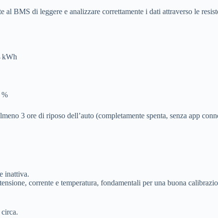
e al BMS di leggere e analizzare correttamente i dati attraverso le resist
,4 kWh
5 %
a almeno 3 ore di riposo dell’auto (completamente spenta, senza app conn
 inattiva.
u tensione, corrente e temperatura, fondamentali per una buona calibrazi
circa.