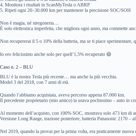
4. Monitora i risultati in ScanMyTesla o ABRP
5. Ripeti ogni 20–30.000 km per mantenere la precisione SOC/SOH
Non è magia, né stregoneria…
È solo elettronica imperfetta, che migliora ogni anno, ma commette anco
Non recupererai il 5 o 10% della batteria, ma se ti piace sperimentare, 
Io ero felicissimo anche solo per quell’1,5% recuperato 😄
Caso n. 2 – BLU
BLU è la nostra Tesla più recente… ma anche la più vecchia.
Model 3 del 2018, con 7 anni di età.
Quando l’abbiamo acquistata, aveva percorso appena 87.000 km.
Il precedente proprietario (mio amico) la usava pochissimo – auto in con
Al momento dell’acquisto, con 100% SOC, mostrava solo 473 km di a
Versione Long Range, trazione posteriore, batteria Panasonic 2170 – all
Nel 2019, quando la provai per la prima volta, era praticamente nuova 