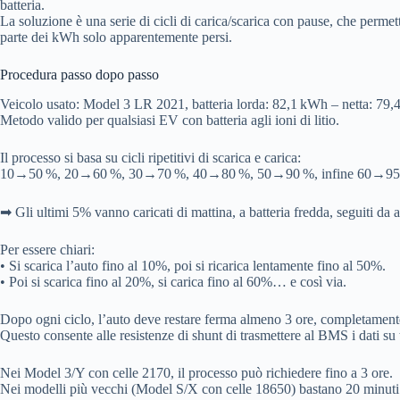
batteria.
La soluzione è una serie di cicli di carica/scarica con pause, che permett
parte dei kWh solo apparentemente persi.
Procedura passo dopo passo
Veicolo usato: Model 3 LR 2021, batteria lorda: 82,1 kWh – netta: 79
Metodo valido per qualsiasi EV con batteria agli ioni di litio.
Il processo si basa su cicli ripetitivi di scarica e carica:
10→50 %, 20→60 %, 30→70 %, 40→80 %, 50→90 %, infine 60→9
➡ Gli ultimi 5% vanno caricati di mattina, a batteria fredda, seguiti d
Per essere chiari:
• Si scarica l’auto fino al 10%, poi si ricarica lentamente fino al 50%.
• Poi si scarica fino al 20%, si carica fino al 60%… e così via.
Dopo ogni ciclo, l’auto deve restare ferma almeno 3 ore, completamente
Questo consente alle resistenze di shunt di trasmettere al BMS i dati s
Nei Model 3/Y con celle 2170, il processo può richiedere fino a 3 ore.
Nei modelli più vecchi (Model S/X con celle 18650) bastano 20 minuti 