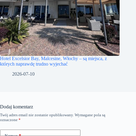
Hotel Excelsior Bay, Malcesine, Włochy – są miejsca, z
których naprawdę trudno wyjechać
2026-07-10
Dodaj komentarz
Twój adres email nie zostanie opublikowany.
Wymagane pola są
A
oznaczone
*
l
t
e
Nazwa
*