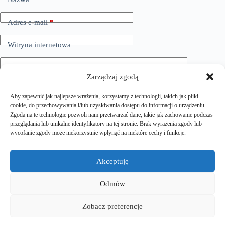
r
n
a
Adres e-mail
*
t
i
Witryna internetowa
v
e
:
Dodaj komentarz
*
Zarządzaj zgodą
Aby zapewnić jak najlepsze wrażenia, korzystamy z technologii, takich jak pliki
cookie, do przechowywania i/lub uzyskiwania dostępu do informacji o urządzeniu.
Zgoda na te technologie pozwoli nam przetwarzać dane, takie jak zachowanie podczas
przeglądania lub unikalne identyfikatory na tej stronie. Brak wyrażenia zgody lub
wycofanie zgody może niekorzystnie wpłynąć na niektóre cechy i funkcje.
Zapisz moje imię i nazwisko, adres e-mail i stronę
Akceptuję
internetową w tej przeglądarce do następnego komentowania.
Odmów
Dodaj komentarz
Zobacz preferencje