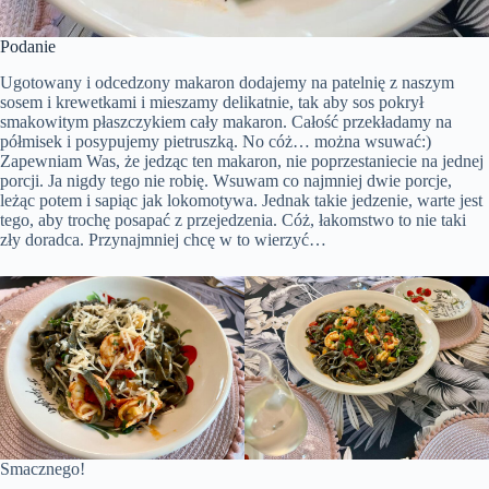
Podanie
Ugotowany i odcedzony makaron dodajemy na patelnię z naszym
sosem i krewetkami i mieszamy delikatnie, tak aby sos pokrył
smakowitym płaszczykiem cały makaron. Całość przekładamy na
półmisek i posypujemy pietruszką. No cóż… można wsuwać:)
Zapewniam Was, że jedząc ten makaron, nie poprzestaniecie na jednej
porcji. Ja nigdy tego nie robię. Wsuwam co najmniej dwie porcje,
leżąc potem i sapiąc jak lokomotywa. Jednak takie jedzenie, warte jest
tego, aby trochę posapać z przejedzenia. Cóż, łakomstwo to nie taki
zły doradca. Przynajmniej chcę w to wierzyć…
Smacznego!