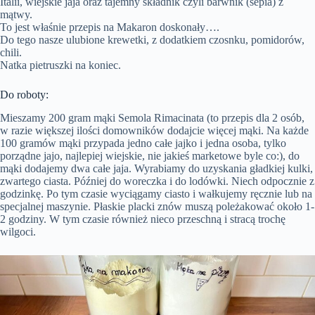
Italii, wiejskie jaja oraz tajemny składnik czyli barwnik (sepia) z
mątwy.
To jest właśnie przepis na Makaron doskonały….
Do tego nasze ulubione krewetki, z dodatkiem czosnku, pomidorów,
chili.
Natka pietruszki na koniec.
Do roboty:
Mieszamy 200 gram mąki Semola Rimacinata (to przepis dla 2 osób,
w razie większej ilości domowników dodajcie więcej mąki. Na każde
100 gramów mąki przypada jedno całe jajko i jedna osoba, tylko
porządne jajo, najlepiej wiejskie, nie jakieś marketowe byle co:), do
mąki dodajemy dwa całe jaja. Wyrabiamy do uzyskania gładkiej kulki,
zwartego ciasta. Później do woreczka i do lodówki. Niech odpocznie z
godzinkę. Po tym czasie wyciągamy ciasto i wałkujemy ręcznie lub na
specjalnej maszynie. Płaskie placki znów muszą poleżakować około 1-
2 godziny. W tym czasie również nieco przeschną i stracą trochę
wilgoci.