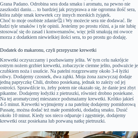
Grana Padano. Odrobina sera doda smaku i aromatu, na pewno nie
zaszkodzi daniu… to bardziej jak przyprawa a nie ogromna ilość sera,
która zabije smak krewetek czy innych morskich żyjątek.
Choć to moje osobiste zdanie🤔 i Wy możecie sera nie dodawać. Ile
ludzi tyle smaków i tyle opinii. Jesteśmy po prostu różni, a ja nie lubię
stosować się do zasad i konwenansów, więc jeśli smakują mi owoce
morza z dodatkiem niewielkiej ilości sera, to po prostu go dodaję.
Dodatek do makaronu, czyli przepyszne krewetki
Krewetki oczyszczamy i pozbawiamy jelita. W tym celu nakrójcie
ostrym nożem grzbiet krewetki, zobaczycie ciemne jelito, podważcie je
czubkiem noża i usuńcie. Na patelni rozgrzewamy około 3-4 łyżki
oliwy. Dodajemy czosnek, dwa ząbki. Moja żona zazwyczaj dodaje
jedną papryczkę Chili, drobno posiekaną, jednak to zależy od jej
ostrości. Sprawdźcie to, żeby potem nie okazało się, że danie jest zbyt
pikantne. Dodajemy łodyżki z pietruszki, również drobno posiekane.
Na tej aromatycznej mieszance podsmażamy krewetki. Krótko jakieś
4-5 minut. Krewetki wyjmujemy a na patelnię dodajemy pomidorową
Passatę, można dodać też małe pomidorki, dodadzą smaku. Dusić
około 10 minut. Kiedy sos nieco odparuje i zgęstnieje, dodajemy
krewetki oraz posiekana lub porwaną natkę pietruszki.