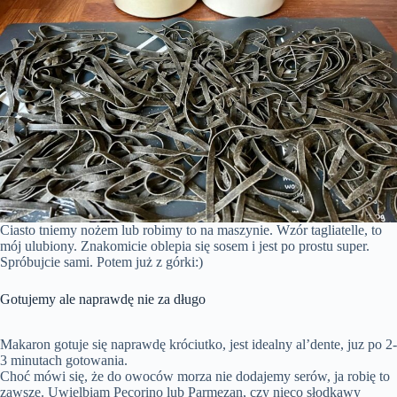
Ciasto tniemy nożem lub robimy to na maszynie. Wzór tagliatelle, to
mój ulubiony. Znakomicie oblepia się sosem i jest po prostu super.
Spróbujcie sami. Potem już z górki:)
Gotujemy ale naprawdę nie za długo
Makaron gotuje się naprawdę króciutko, jest idealny al’dente, juz po 2-
3 minutach gotowania.
Choć mówi się, że do owoców morza nie dodajemy serów, ja robię to
zawsze. Uwielbiam Pecorino lub Parmezan, czy nieco słodkawy