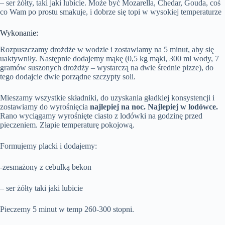
– ser żółty, taki jaki lubicie. Może być Mozarella, Chedar, Gouda, coś
co Wam po prostu smakuje, i dobrze się topi w wysokiej temperaturze
Wykonanie:
Rozpuszczamy drożdże w wodzie i zostawiamy na 5 minut, aby się
uaktywniły. Następnie dodajemy mąkę (0,5 kg mąki, 300 ml wody, 7
gramów suszonych drożdży – wystarczą na dwie średnie pizze), do
tego dodajcie dwie porządne szczypty soli.
Mieszamy wszystkie składniki, do uzyskania gładkiej konsystencji i
zostawiamy do wyrośnięcia
najlepiej na noc. Najlepiej w lodówce.
Rano wyciągamy wyrośnięte ciasto z lodówki na godzinę przed
pieczeniem. Złapie temperaturę pokojową.
Formujemy placki i dodajemy:
-zesmażony z cebulką bekon
– ser żółty taki jaki lubicie
Pieczemy 5 minut w temp 260-300 stopni.