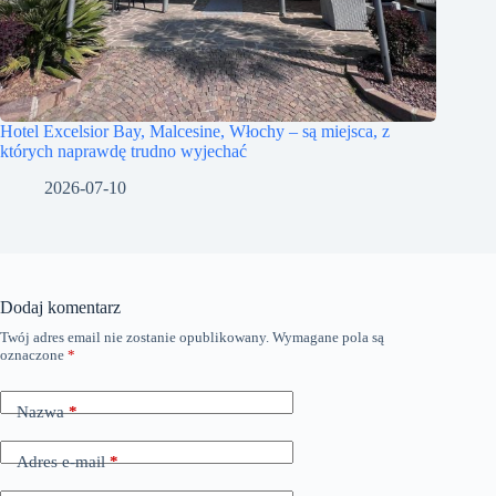
Hotel Excelsior Bay, Malcesine, Włochy – są miejsca, z
których naprawdę trudno wyjechać
2026-07-10
Dodaj komentarz
Twój adres email nie zostanie opublikowany.
Wymagane pola są
A
oznaczone
*
l
t
e
Nazwa
*
r
n
a
Adres e-mail
*
t