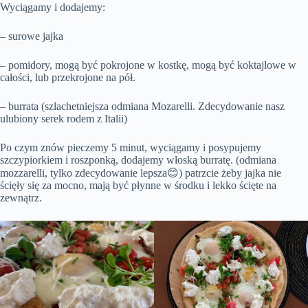
Wyciągamy i dodajemy:
– surowe jajka
– pomidory, mogą być pokrojone w kostkę, mogą być koktajlowe w
całości, lub przekrojone na pół.
– burrata (szlachetniejsza odmiana Mozarelli. Zdecydowanie nasz
ulubiony serek rodem z Italii)
Po czym znów pieczemy 5 minut, wyciągamy i posypujemy
szczypiorkiem i roszponką, dodajemy włoską burratę. (odmiana
mozzarelli, tylko zdecydowanie lepsza😊) patrzcie żeby jajka nie
ścięły się za mocno, mają być płynne w środku i lekko ścięte na
zewnątrz.