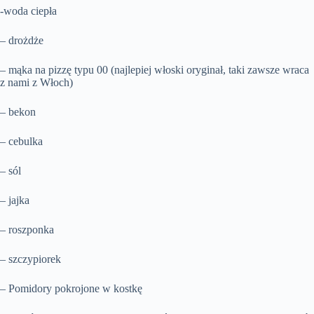
-woda ciepła
– drożdże
– mąka na pizzę typu 00 (najlepiej włoski oryginał, taki zawsze wraca
z nami z Włoch)
– bekon
– cebulka
– sól
– jajka
– roszponka
– szczypiorek
– Pomidory pokrojone w kostkę