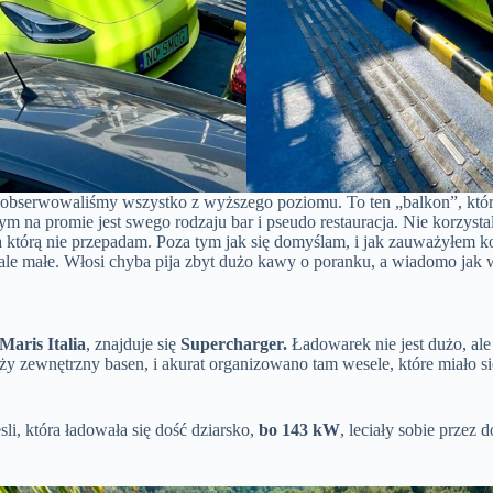
y obserwowaliśmy wszystko z wyższego poziomu. To ten „balkon”, któr
a tym na promie jest swego rodzaju bar i pseudo restauracja. Nie korzy
, za którą nie przepadam. Poza tym jak się domyślam, i jak zauważyłem
wcale małe. Włosi chyba pija zbyt dużo kawy o poranku, a wiadomo jak
aris Italia
, znajduje się
Supercharger.
Ładowarek nie jest dużo, ale 
uży zewnętrzny basen, i akurat organizowano tam wesele, które miało
i, która ładowała się dość dziarsko,
bo 143 kW
, leciały sobie przez 