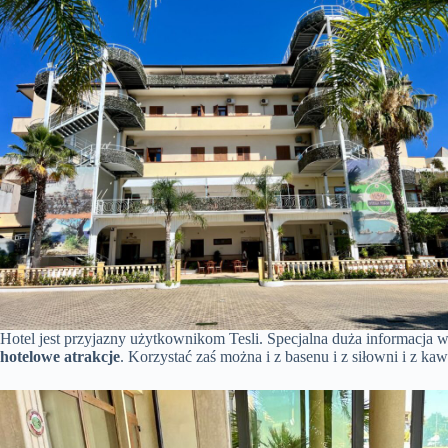
Hotel jest przyjazny użytkownikom Tesli. Specjalna duża informacja w
hotelowe atrakcje
. Korzystać zaś można i z basenu i z siłowni i z k