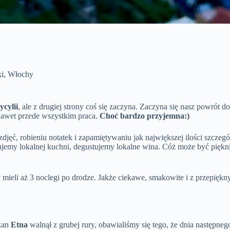
i
,
Włochy
ycylii
, ale z drugiej strony coś się zaczyna. Zaczyna się nasz powrót 
 nawet przede wszystkim praca.
Choć bardzo przyjemna:)
djęć, robieniu notatek i zapamiętywaniu jak największej ilości szczeg
ujemy lokalnej kuchni, degustujemy lokalne wina. Cóż może być piękn
 mieli aż 3 noclegi po drodze. Jakże ciekawe, smakowite i z przepię
lkan
Etna
walnął z grubej rury, obawialiśmy się tego, że dnia następne