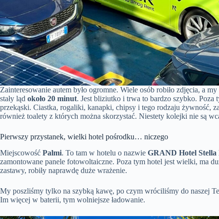
Zainteresowanie autem było ogromne. Wiele osób robiło zdjęcia, a m
stały ląd
około 20 minut
. Jest bliziutko i trwa to bardzo szybko. Poz
przekąski. Ciastka, rogaliki, kanapki, chipsy i tego rodzaju żywność
również toalety z których można skorzystać. Niestety kolejki nie są 
Pierwszy przystanek, wielki hotel pośrodku… niczego
Miejscowość
Palmi
. To tam w hotelu o nazwie
GRAND Hotel Stella M
zamontowane panele fotowoltaiczne. Poza tym hotel jest wielki, ma d
zastawy, robiły naprawdę duże wrażenie.
My poszliśmy tylko na szybką kawę, po czym wróciliśmy do naszej Tesl
Im więcej w baterii, tym wolniejsze ładowanie.