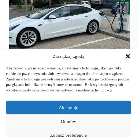
Zarządzaj zgodą
Aby zapewnić jak najlepsze wrażenia, korzystamy z technologii, takich jak pliki
cookie, do przechowywania i/lub uzyskiwania dostępu do informacji o urządzeniu.
Podróżowanie po Europie samochodem
Zgoda na te technologie pozwoli nam przetwarzać dane, takie jak zachowanie podczas
elektrycznym, to nie tylko ekologiczny, a może
przeglądania lub unikalne identyfikatory na tej stronie. Brak wyrażenia zgody lub
lepiej powiedzieć bez emisyjny wybór. To również
wycofanie zgody może niekorzystnie wpłynąć na niektóre cechy i funkcje.
fascynująca przygoda, pełna odkryć. Austria, z jej
malowniczymi krajobrazami i rozwiniętą
infrastrukturą ładowania, stanowi doskonały
Akceptuję
przykład kraju przyjaznego dla elektromobilności.
Podczas naszych…
Odmów
Mariusz Majkut
2025-03-30
Zobacz preferencje