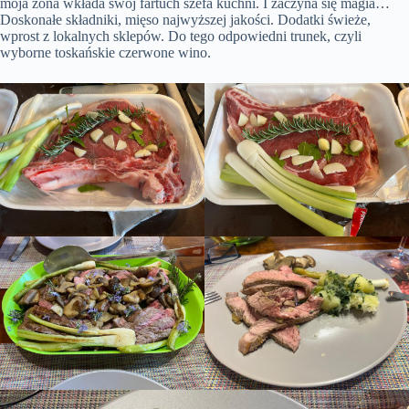
moja żona wkłada swój fartuch szefa kuchni. I zaczyna się magia…
Doskonałe składniki, mięso najwyższej jakości. Dodatki świeże,
wprost z lokalnych sklepów. Do tego odpowiedni trunek, czyli
wyborne toskańskie czerwone wino.