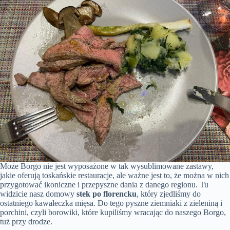
Może Borgo nie jest wyposażone w tak wysublimowane zastawy,
jakie oferują toskańskie restauracje, ale ważne jest to, że można w nich
przygotować ikoniczne i przepyszne dania z danego regionu. Tu
widzicie nasz domowy
stek po florencku
, który zjedliśmy do
ostatniego kawałeczka mięsa. Do tego pyszne ziemniaki z zieleniną i
porchini, czyli borowiki, które kupiliśmy wracając do naszego Borgo,
tuż przy drodze.