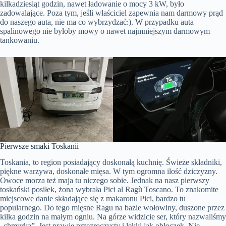
kilkadziesiąt godzin, nawet ładowanie o mocy 3 kW, było
zadowalające. Poza tym, jeśli właściciel zapewnia nam darmowy prąd
do naszego auta, nie ma co wybrzydzać:). W przypadku auta
spalinowego nie byłoby mowy o nawet najmniejszym darmowym
tankowaniu.
Pierwsze smaki Toskanii
Toskania, to region posiadający doskonałą kuchnię. Świeże składniki,
piękne warzywa, doskonałe mięsa. W tym ogromna ilość dziczyzny.
Owoce morza też maja tu niczego sobie. Jednak na nasz pierwszy
toskański posiłek, żona wybrała Pici al Ragù Toscano. To znakomite
miejscowe danie składające się z makaronu Pici, bardzo tu
popularnego. Do tego mięsne Ragu na bazie wołowiny, duszone przez
kilka godzin na małym ogniu. Na górze widzicie ser, który nazwaliśmy
„chmurka”. Jest prawie przezroczysty i lekki jak obłoczek. Nie