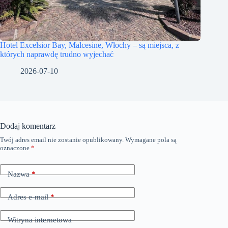
Hotel Excelsior Bay, Malcesine, Włochy – są miejsca, z
których naprawdę trudno wyjechać
2026-07-10
Dodaj komentarz
Twój adres email nie zostanie opublikowany.
Wymagane pola są
A
oznaczone
*
l
t
e
Nazwa
*
r
n
a
Adres e-mail
*
t
i
Witryna internetowa
v