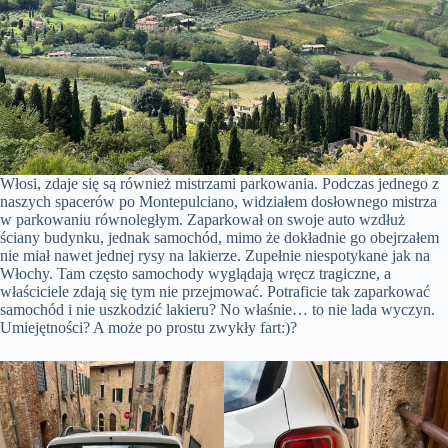
Włosi, zdaje się są również mistrzami parkowania. Podczas jednego z
naszych spacerów po Montepulciano, widziałem dosłownego mistrza
w parkowaniu równoległym. Zaparkował on swoje auto wzdłuż
ściany budynku, jednak samochód, mimo że dokładnie go obejrzałem
nie miał nawet jednej rysy na lakierze. Zupełnie niespotykane jak na
Włochy. Tam często samochody wyglądają wręcz tragiczne, a
właściciele zdają się tym nie przejmować. Potraficie tak zaparkować
samochód i nie uszkodzić lakieru? No właśnie… to nie lada wyczyn.
Umiejętności? A może po prostu zwykły fart:)?