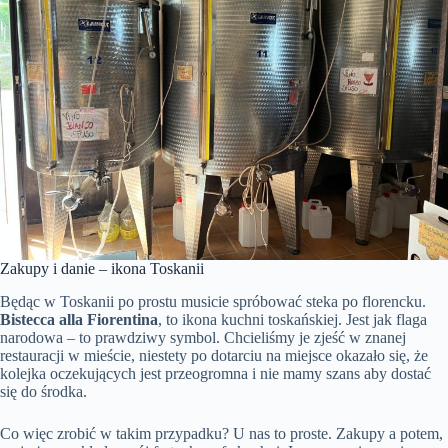
Zakupy i danie – ikona Toskanii
Będąc w Toskanii po prostu musicie spróbować steka po florencku.
Bistecca alla Fiorentina
, to ikona kuchni toskańskiej. Jest jak flaga
narodowa – to prawdziwy symbol. Chcieliśmy je zjeść w znanej
restauracji w mieście, niestety po dotarciu na miejsce okazało się, że
kolejka oczekujących jest przeogromna i nie mamy szans aby dostać
się do środka.
Co więc zrobić w takim przypadku? U nas to proste. Zakupy a potem,