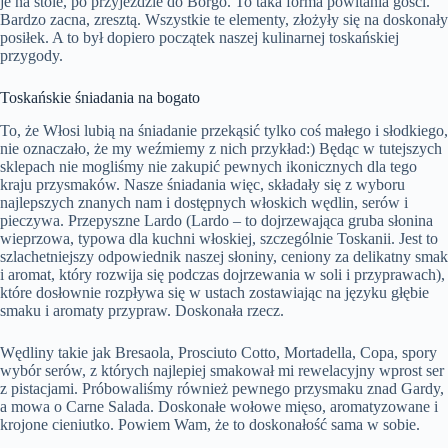
je na stole, po przyjeździe do Borgo. To taka forma powitania gości.
Bardzo zacna, zresztą. Wszystkie te elementy, złożyły się na doskonały
posiłek. A to był dopiero początek naszej kulinarnej toskańskiej
przygody.
Toskańskie śniadania na bogato
To, że Włosi lubią na śniadanie przekąsić tylko coś małego i słodkiego,
nie oznaczało, że my weźmiemy z nich przykład:) Będąc w tutejszych
sklepach nie mogliśmy nie zakupić pewnych ikonicznych dla tego
kraju przysmaków. Nasze śniadania więc, składały się z wyboru
najlepszych znanych nam i dostępnych włoskich wędlin, serów i
pieczywa. Przepyszne Lardo (Lardo – to dojrzewająca gruba słonina
wieprzowa, typowa dla kuchni włoskiej, szczególnie Toskanii. Jest to
szlachetniejszy odpowiednik naszej słoniny, ceniony za delikatny smak
i aromat, który rozwija się podczas dojrzewania w soli i przyprawach),
które dosłownie rozpływa się w ustach zostawiając na języku głębie
smaku i aromaty przypraw. Doskonała rzecz.
Wędliny takie jak Bresaola, Prosciuto Cotto, Mortadella, Copa, spory
wybór serów, z których najlepiej smakował mi rewelacyjny wprost ser
z pistacjami. Próbowaliśmy również pewnego przysmaku znad Gardy,
a mowa o Carne Salada. Doskonałe wołowe mięso, aromatyzowane i
krojone cieniutko. Powiem Wam, że to doskonałość sama w sobie.