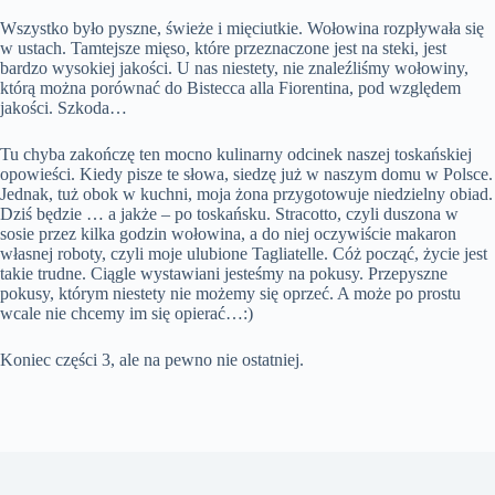
Wszystko było pyszne, świeże i mięciutkie. Wołowina rozpływała się
w ustach. Tamtejsze mięso, które przeznaczone jest na steki, jest
bardzo wysokiej jakości. U nas niestety, nie znaleźliśmy wołowiny,
którą można porównać do Bistecca alla Fiorentina, pod względem
jakości. Szkoda…
Tu chyba zakończę ten mocno kulinarny odcinek naszej toskańskiej
opowieści. Kiedy pisze te słowa, siedzę już w naszym domu w Polsce.
Jednak, tuż obok w kuchni, moja żona przygotowuje niedzielny obiad.
Dziś będzie … a jakże – po toskańsku. Stracotto, czyli duszona w
sosie przez kilka godzin wołowina, a do niej oczywiście makaron
własnej roboty, czyli moje ulubione Tagliatelle. Cóż począć, życie jest
takie trudne. Ciągle wystawiani jesteśmy na pokusy. Przepyszne
pokusy, którym niestety nie możemy się oprzeć. A może po prostu
wcale nie chcemy im się opierać…:)
Koniec części 3, ale na pewno nie ostatniej.