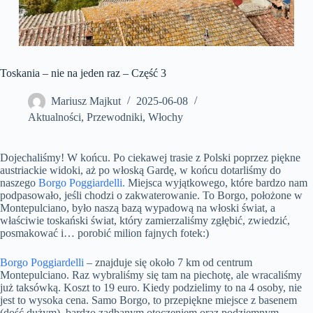
Toskania – nie na jeden raz – Część 3
Mariusz Majkut
2025-06-08
Aktualności
,
Przewodniki
,
Włochy
Dojechaliśmy! W końcu. Po ciekawej trasie z Polski poprzez piękne
austriackie widoki, aż po włoską Gardę, w końcu dotarliśmy do
naszego
Borgo Poggiardelli.
Miejsca wyjątkowego, które bardzo nam
podpasowało, jeśli chodzi o zakwaterowanie. To Borgo, położone w
Montepulciano, było naszą bazą wypadową na włoski świat, a
właściwie toskański świat, który zamierzaliśmy zgłębić, zwiedzić,
posmakować i… porobić milion fajnych fotek:)
Borgo Poggiardelli
– znajduje się około 7 km od centrum
Montepulciano. Raz wybraliśmy się tam na piechotę, ale wracaliśmy
już taksówką. Koszt to 19 euro. Kiedy podzielimy to na 4 osoby, nie
jest to wysoka cena. Samo Borgo, to przepiękne miejsce z basenem
(dość dużym), bardzo zadbanym otoczeniem oraz podziemnym