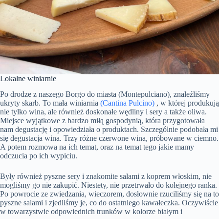
Lokalne winiarnie
Po drodze z naszego Borgo do miasta (Montepulciano), znaleźliśmy
ukryty skarb. To mała winiarnia
(Cantina Pulcino)
, w której produkują
nie tylko wina, ale również doskonałe wędliny i sery a także oliwa.
Miejsce wyjątkowe z bardzo miłą gospodynią, która przygotowała
nam degustację i opowiedziała o produktach. Szczególnie podobała mi
się degustacja wina. Trzy różne czerwone wina, próbowane w ciemno.
A potem rozmowa na ich temat, oraz na temat tego jakie mamy
odczucia po ich wypiciu.
Były również pyszne sery i znakomite salami z koprem włoskim, nie
mogliśmy go nie zakupić. Niestety, nie przetrwało do kolejnego ranka.
Po powrocie ze zwiedzania, wieczorem, dosłownie rzuciliśmy się na to
pyszne salami i zjedliśmy je, co do ostatniego kawałeczka. Oczywiście
w towarzystwie odpowiednich trunków w kolorze białym i