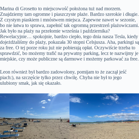
Marina di Grosetto to miejscowość położona tuż nad morzem.
Znajdziemy tam ogromne i piaszczyste plaże. Bardzo szerokie i długie.
Z czystym piaskiem i mnóstwem miejsca. Zapewne nawet w sezonie,
bo nie łatwa to sprawa, zapełnić tak ogromną przestrzeń plażowiczami.
Jak było na plaży na przełomie września i października?
Rewelacyjnie… spokojnie, bardzo ciepło, tego dnia nasza Tesla, kiedy
dojeżdżaliśmy do plaży, pokazała 30 stopni Celsjusza. Aha, parkingi są
za free. O tej porze roku już nie pobierają opłat. Oczywiście trzeba to
sprawdzić, bo możemy trafić na prywatny parking, lecz te nazwijmy je
miejskie, czy może publiczne są darmowe i możemy parkować za free.
Leon również był bardzo zadowolony, pomijam to że zaczął jeść
piach:), na szczęście tylko przez chwilę. Chyba nie był to jego
ulubiony smak, jak się okazało.