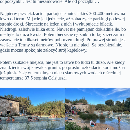
odpoczynku. Jest tu niesamowicie. Ale od początku…
Najpierw przyjeżdżacie i parkujecie auto. Jakieś 300-400 metrów na
lewo od term. Mijacie je i jedziecie, aż zobaczycie parkingi po lewej
stronie drogi. Skręcacie na jeden z nich i wykupujecie bilecik.
Niedrogi, zaledwie kilka euro. Nawet nie pamiętam dokładnie ile, bo
nie była to duża kwota. Potem bierzecie ręczniki i torbę z rzeczami i
zasuwacie te kilkaset metrów poboczem drogi. Po prawej stronie jest
wejście a Termy są darmowe. Nic się tu nie płaci. Są przebieralnie,
gdzie można spokojnie założyć strój kąpielowy.
Potem szukacie miejsca, nie jest to łatwe bo ludzi tu dużo. Ale kiedy
znajdziecie swój kawałek gruntu, po prostu rozkładacie koc i można
już pluskać się w termalnych nieco siarkowych wodach o średniej
temperaturze 37,5 stopnia Celsjusza.