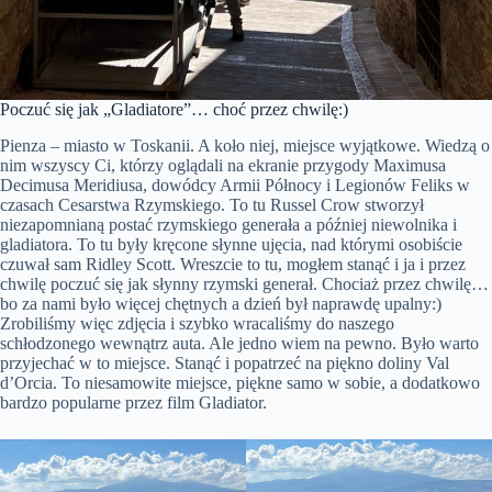
Poczuć się jak „Gladiatore”… choć przez chwilę:)
Pienza – miasto w Toskanii. A koło niej, miejsce wyjątkowe. Wiedzą o
nim wszyscy Ci, którzy oglądali na ekranie przygody Maximusa
Decimusa Meridiusa, dowódcy Armii Północy i Legionów Feliks w
czasach Cesarstwa Rzymskiego. To tu Russel Crow stworzył
niezapomnianą postać rzymskiego generała a później niewolnika i
gladiatora. To tu były kręcone słynne ujęcia, nad którymi osobiście
czuwał sam Ridley Scott. Wreszcie to tu, mogłem stanąć i ja i przez
chwilę poczuć się jak słynny rzymski generał. Chociaż przez chwilę…
bo za nami było więcej chętnych a dzień był naprawdę upalny:)
Zrobiliśmy więc zdjęcia i szybko wracaliśmy do naszego
schłodzonego wewnątrz auta. Ale jedno wiem na pewno. Było warto
przyjechać w to miejsce. Stanąć i popatrzeć na piękno doliny Val
d’Orcia. To niesamowite miejsce, piękne samo w sobie, a dodatkowo
bardzo popularne przez film Gladiator.