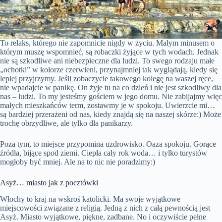
To relaks, którego nie zapomnicie nigdy w życiu. Małym minusem o
którym muszę wspomnieć, są robaczki żyjące w tych wodach. Jednak
nie są szkodliwe ani niebezpieczne dla ludzi. To swego rodzaju małe
„ochotki” w kolorze czerwieni, przynajmniej tak wyglądają, kiedy się
lepiej przyjrzymy. Jeśli zobaczycie takowego kolegę na waszej ręce,
nie wpadajcie w panikę. On żyje tu na co dzień i nie jest szkodliwy dla
nas – ludzi. To my jesteśmy gościem w jego domu. Nie zabijajmy więc
małych mieszkańców term, zostawmy je w spokoju. Uwierzcie mi…
są bardziej przerażeni od nas, kiedy znajdą się na naszej skórze:) Może
trochę obrzydliwe, ale tylko dla panikarzy.
Poza tym, to miejsce przypomina uzdrowisko. Oaza spokoju. Gorące
źródła, bijące spod ziemi. Ciepła cały rok woda… i tylko turystów
mogłoby być mniej. Ale na to nic nie poradzimy:)
Asyż… miasto jak z pocztówki
Włochy to kraj na wskroś katolicki. Ma swoje wyjątkowe
miejscowości związane z religią. Jedną z nich z całą pewnością jest
Asyż. Miasto wyjątkowe, piękne, zadbane. No i oczywiście pełne