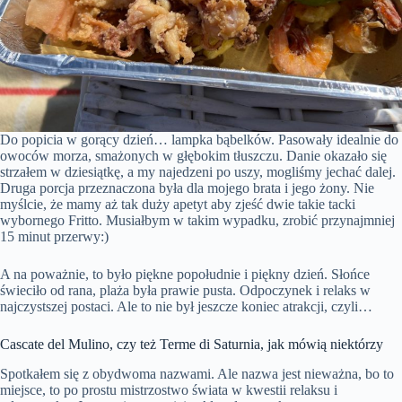
Do popicia w gorący dzień… lampka bąbelków. Pasowały idealnie do
owoców morza, smażonych w głębokim tłuszczu. Danie okazało się
strzałem w dziesiątkę, a my najedzeni po uszy, mogliśmy jechać dalej.
Druga porcja przeznaczona była dla mojego brata i jego żony. Nie
myślcie, że mamy aż tak duży apetyt aby zjeść dwie takie tacki
wybornego Fritto. Musiałbym w takim wypadku, zrobić przynajmniej
15 minut przerwy:)
A na poważnie, to było piękne popołudnie i piękny dzień. Słońce
świeciło od rana, plaża była prawie pusta. Odpoczynek i relaks w
najczystszej postaci. Ale to nie był jeszcze koniec atrakcji, czyli…
Cascate del Mulino, czy też Terme di Saturnia, jak mówią niektórzy
Spotkałem się z obydwoma nazwami. Ale nazwa jest nieważna, bo to
miejsce, to po prostu mistrzostwo świata w kwestii relaksu i