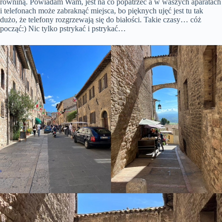
równiną. Powiadam Wam, jest na co popatrzeć a w waszych aparatach
i telefonach może zabraknąć miejsca, bo pięknych ujęć jest tu tak
dużo, że telefony rozgrzewają się do białości. Takie czasy… cóż
począć:) Nic tylko pstrykać i pstrykać…