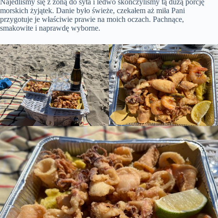
Najedliśmy się z żoną do syta i ledwo skończyliśmy tą dużą porcję
morskich żyjątek. Danie było świeże, czekałem aż miła Pani
przygotuje je właściwie prawie na moich oczach. Pachnące,
smakowite i naprawdę wyborne.