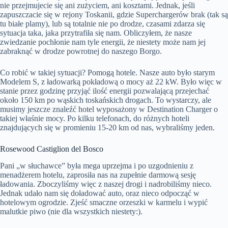
nie przejmujecie się ani zużyciem, ani kosztami. Jednak, jeśli
zapuszczacie się w rejony Toskanii, gdzie Superchargerów brak (tak są
tu białe plamy), lub są totalnie nie po drodze, czasami zdarza się
sytuacja taka, jaka przytrafiła się nam. Obliczyłem, że nasze
zwiedzanie pochłonie nam tyle energii, że niestety może nam jej
zabraknąć w drodze powrotnej do naszego Borgo.
Co robić w takiej sytuacji? Pomogą hotele. Nasze auto było starym
Modelem S, z ładowarką pokładową o mocy aż 22 kW. Było więc w
stanie przez godzinę przyjąć ilość energii pozwalającą przejechać
około 150 km po wąskich toskańskich drogach. To wystarczy, ale
musimy jeszcze znaleźć hotel wyposażony w Destination Charger o
takiej właśnie mocy. Po kilku telefonach, do różnych hoteli
znajdujących się w promieniu 15-20 km od nas, wybraliśmy jeden.
Rosewood Castiglion del Bosco
Pani „w słuchawce” była mega uprzejma i po uzgodnieniu z
menadżerem hotelu, zaprosiła nas na zupełnie darmową sesję
ładowania. Zboczyliśmy więc z naszej drogi i nadrobiliśmy nieco.
Jednak udało nam się doładować auto, oraz nieco odpocząć w
hotelowym ogrodzie. Zjeść smaczne orzeszki w karmelu i wypić
malutkie piwo (nie dla wszystkich niestety:).