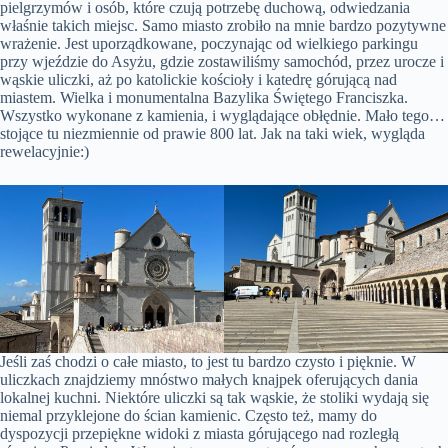
pielgrzymów i osób, które czują potrzebę duchową, odwiedzania
właśnie takich miejsc. Samo miasto zrobiło na mnie bardzo pozytywne
wrażenie. Jest uporządkowane, poczynając od wielkiego parkingu
przy wjeździe do Asyżu, gdzie zostawiliśmy samochód, przez urocze i
wąskie uliczki, aż po katolickie kościoły i katedrę górującą nad
miastem. Wielka i monumentalna Bazylika Świętego Franciszka.
Wszystko wykonane z kamienia, i wyglądające obłędnie. Mało tego…
stojące tu niezmiennie od prawie 800 lat. Jak na taki wiek, wygląda
rewelacyjnie:)
Jeśli zaś chodzi o całe miasto, to jest tu bardzo czysto i pięknie. W
uliczkach znajdziemy mnóstwo małych knajpek oferujących dania
lokalnej kuchni. Niektóre uliczki są tak wąskie, że stoliki wydają się
niemal przyklejone do ścian kamienic. Często też, mamy do
dyspozycji przepiękne widoki z miasta górującego nad rozległą