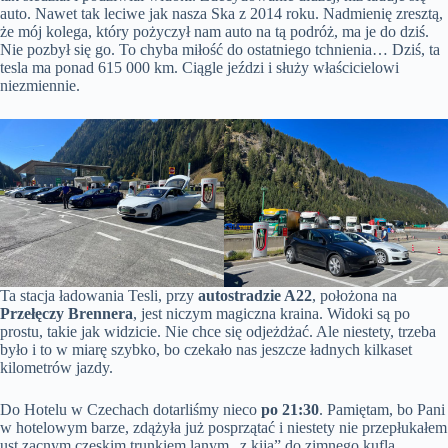
auto. Nawet tak leciwe jak nasza Ska z 2014 roku. Nadmienię zresztą,
że mój kolega, który pożyczył nam auto na tą podróż, ma je do dziś.
Nie pozbył się go. To chyba miłość do ostatniego tchnienia… Dziś, ta
tesla ma ponad 615 000 km. Ciągle jeździ i służy właścicielowi
niezmiennie.
Ta stacja ładowania Tesli, przy
autostradzie A22
, położona na
Przełęczy Brennera
, jest niczym magiczna kraina. Widoki są po
prostu, takie jak widzicie. Nie chce się odjeżdżać. Ale niestety, trzeba
było i to w miarę szybko, bo czekało nas jeszcze ładnych kilkaset
kilometrów jazdy.
Do Hotelu w Czechach dotarliśmy nieco
po 21:30
. Pamiętam, bo Pani
w hotelowym barze, zdążyła już posprzątać i niestety nie przepłukałem
ust zacnym czeskim trunkiem lanym „z kija” do zimnego kufla.