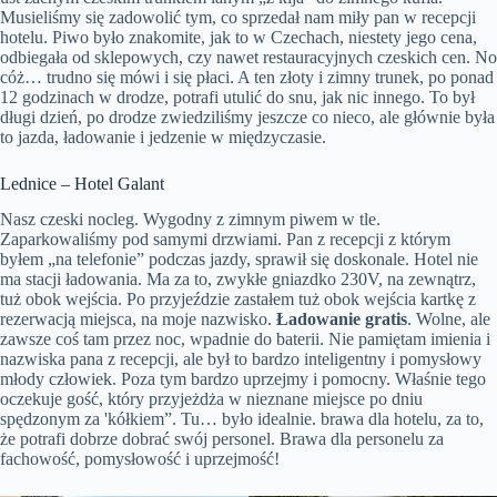
Musieliśmy się zadowolić tym, co sprzedał nam miły pan w recepcji
hotelu. Piwo było znakomite, jak to w Czechach, niestety jego cena,
odbiegała od sklepowych, czy nawet restauracyjnych czeskich cen. No
cóż… trudno się mówi i się płaci. A ten złoty i zimny trunek, po ponad
12 godzinach w drodze, potrafi utulić do snu, jak nic innego. To był
długi dzień, po drodze zwiedziliśmy jeszcze co nieco, ale głównie była
to jazda, ładowanie i jedzenie w międzyczasie.
Lednice – Hotel Galant
Nasz czeski nocleg. Wygodny z zimnym piwem w tle.
Zaparkowaliśmy pod samymi drzwiami. Pan z recepcji z którym
byłem „na telefonie” podczas jazdy, sprawił się doskonale. Hotel nie
ma stacji ładowania. Ma za to, zwykłe gniazdko 230V, na zewnątrz,
tuż obok wejścia. Po przyjeździe zastałem tuż obok wejścia kartkę z
rezerwacją miejsca, na moje nazwisko.
Ładowanie gratis
. Wolne, ale
zawsze coś tam przez noc, wpadnie do baterii. Nie pamiętam imienia i
nazwiska pana z recepcji, ale był to bardzo inteligentny i pomysłowy
młody człowiek. Poza tym bardzo uprzejmy i pomocny. Właśnie tego
oczekuje gość, który przyjeżdża w nieznane miejsce po dniu
spędzonym za 'kółkiem”. Tu… było idealnie. brawa dla hotelu, za to,
że potrafi dobrze dobrać swój personel. Brawa dla personelu za
fachowość, pomysłowość i uprzejmość!