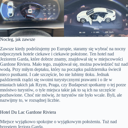
Nocleg, jak zawsze
Zawsze kiedy podróżujemy po Europie, staramy się wybrać na nocny
odpoczynek hotele ciekawe i ciekawie położone. Ten hotel nad
Jeziorem Garda, które dobrze znamy, znajdował się w miejscowości
Gardone Riviera. Mało tego, znajdował się, można powiedzieć tuż nad
wodą. Przy miłym deptaku, który na początku października świecił
nieco pustkami. I całe szczęście, bo nie lubimy tłoku. Jednak
październik rządzi się swoimi turystycznymi prawami i o ile w
miastach takich jak Rzym, Praga, czy Budapeszt spotkamy o tej porze
mnóstwo turystów, o tyle miejsca takie jak to są ich na szczęście
pozbawione. Choć nie mówię, że turystów nie było wcale. Byli, ale
nazwijmy to, w rozsądnej liczbie.
Hotel Du Lac Gardone Riviera
Miejsce wyjątkowo spokojne o wyjątkowym położeniu. Tuż nad
brzegiem Jeziora Garda.