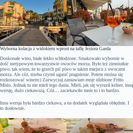
Wyborna kolacja z widokiem wprost na taflę Jeziora Garda
Doskonałe wino, białe lekko schłodzone. Smakowało wybornie w
dość nietypowym towarzystwie owoców morza. Było też zimniutkie
piwo, tak wiem, że to grzech pić piwo w takim miejscu z owocami
morza. Ale cóż, trzeba czymś ugasić pragnienie. Potem można się
rozkoszować winem:) Zazwyczaj zamawiam moje ulubione Fritto
Misto. Jednak tu nie mieli tego dania. Mieli, jak się wyraził kelner, inną
wersję, dużo ciekawszą. Cóż… zaciekawiło mnie to i to bardzo.
Inna wersja była bardzo ciekawa, a na dodatek wyglądała obłędnie. I
to dosłownie.