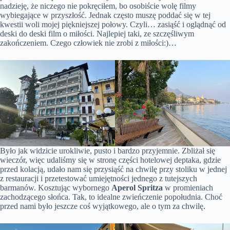
nadzieję, że niczego nie pokręciłem, bo osobiście wolę filmy
wybiegające w przyszłość. Jednak często muszę poddać się w tej
kwestii woli mojej piękniejszej połowy. Czyli… zasiąść i oglądnąć od
deski do deski film o miłości. Najlepiej taki, ze szczęśliwym
zakończeniem. Czego człowiek nie zrobi z miłości:)…
Było jak widzicie urokliwie, pusto i bardzo przyjemnie. Zbliżał się
wieczór, więc udaliśmy się w stronę części hotelowej deptaka, gdzie
przed kolacją, udało nam się przysiąść na chwilę przy stoliku w jednej
z restauracji i przetestować umiejętności jednego z tutejszych
barmanów. Kosztując wybornego
Aperol Spritza
w promieniach
zachodzącego słońca. Tak, to idealne zwieńczenie popołudnia. Choć
przed nami było jeszcze coś wyjątkowego, ale o tym za chwilę.