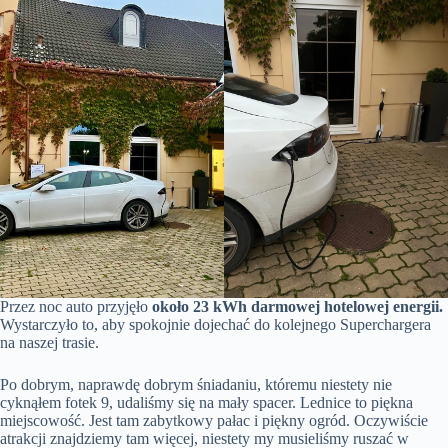
Przez noc auto przyjęło
około 23 kWh darmowej hotelowej energii.
Wystarczyło to, aby spokojnie dojechać do kolejnego Superchargera
na naszej trasie.
Po dobrym, naprawdę dobrym śniadaniu, któremu niestety nie
cyknąłem fotek 9, udaliśmy się na mały spacer. Lednice to piękna
miejscowość. Jest tam zabytkowy pałac i piękny ogród. Oczywiście
atrakcji znajdziemy tam więcej, niestety my musieliśmy ruszać w