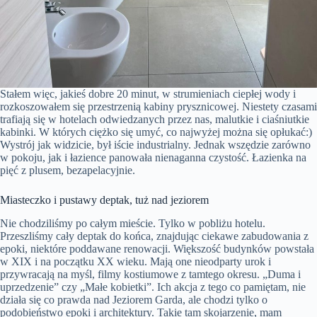
Stałem więc, jakieś dobre 20 minut, w strumieniach ciepłej wody i
rozkoszowałem się przestrzenią kabiny prysznicowej. Niestety czasami
trafiają się w hotelach odwiedzanych przez nas, malutkie i ciaśniutkie
kabinki. W których ciężko się umyć, co najwyżej można się opłukać:)
Wystrój jak widzicie, był iście industrialny. Jednak wszędzie zarówno
w pokoju, jak i łazience panowała nienaganna czystość. Łazienka na
pięć z plusem, bezapelacyjnie.
Miasteczko i pustawy deptak, tuż nad jeziorem
Nie chodziliśmy po całym mieście. Tylko w pobliżu hotelu.
Przeszliśmy cały deptak do końca, znajdując ciekawe zabudowania z
epoki, niektóre poddawane renowacji. Większość budynków powstała
w XIX i na początku XX wieku. Mają one nieodparty urok i
przywracają na myśl, filmy kostiumowe z tamtego okresu. „Duma i
uprzedzenie” czy „Małe kobietki”. Ich akcja z tego co pamiętam, nie
działa się co prawda nad Jeziorem Garda, ale chodzi tylko o
podobieństwo epoki i architektury. Takie tam skojarzenie, mam