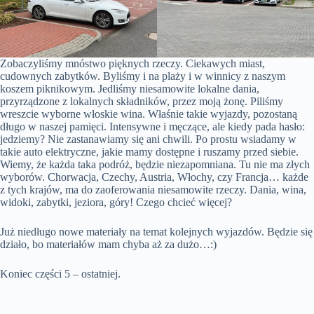
Zobaczyliśmy mnóstwo pięknych rzeczy. Ciekawych miast,
cudownych zabytków. Byliśmy i na plaży i w winnicy z naszym
koszem piknikowym. Jedliśmy niesamowite lokalne dania,
przyrządzone z lokalnych składników, przez moją żonę. Piliśmy
wreszcie wyborne włoskie wina. Właśnie takie wyjazdy, pozostaną
długo w naszej pamięci. Intensywne i męczące, ale kiedy pada hasło:
jedziemy? Nie zastanawiamy się ani chwili. Po prostu wsiadamy w
takie auto elektryczne, jakie mamy dostępne i ruszamy przed siebie.
Wiemy, że każda taka podróż, będzie niezapomniana. Tu nie ma złych
wyborów. Chorwacja, Czechy, Austria, Włochy, czy Francja… każde
z tych krajów, ma do zaoferowania niesamowite rzeczy. Dania, wina,
widoki, zabytki, jeziora, góry! Czego chcieć więcej?
Już niedługo nowe materiały na temat kolejnych wyjazdów. Będzie się
działo, bo materiałów mam chyba aż za dużo…:)
Koniec części 5 – ostatniej.