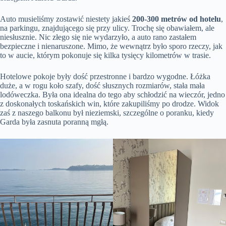
Auto musieliśmy zostawić niestety jakieś
200-300 metrów od hotelu
,
na parkingu, znajdującego się przy ulicy. Trochę się obawiałem, ale
niesłusznie. Nic złego się nie wydarzyło, a auto rano zastałem
bezpieczne i nienaruszone. Mimo, że wewnątrz było sporo rzeczy, jak
to w aucie, którym pokonuje się kilka tysięcy kilometrów w trasie.
Hotelowe pokoje były dość przestronne i bardzo wygodne. Łóżka
duże, a w rogu koło szafy, dość słusznych rozmiarów, stała mała
lodóweczka. Była ona idealna do tego aby schłodzić na wieczór, jedno
z doskonałych toskańskich win, które zakupiliśmy po drodze. Widok
zaś z naszego balkonu był nieziemski, szczególne o poranku, kiedy
Garda była zasnuta poranną mgłą.