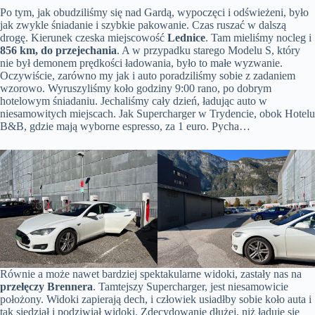
Po tym, jak obudziliśmy się nad Gardą, wypoczęci i odświeżeni, było
jak zwykle śniadanie i szybkie pakowanie. Czas ruszać w dalszą
drogę. Kierunek czeska miejscowość
Lednice
. Tam mieliśmy nocleg i
856 km, do przejechania
. A w przypadku starego Modelu S, który
nie był demonem prędkości ładowania, było to małe wyzwanie.
Oczywiście, zarówno my jak i auto poradziliśmy sobie z zadaniem
wzorowo. Wyruszyliśmy koło godziny 9:00 rano, po dobrym
hotelowym śniadaniu. Jechaliśmy cały dzień, ładując auto w
niesamowitych miejscach. Jak Supercharger w Trydencie, obok Hotelu
B&B, gdzie mają wyborne espresso, za 1 euro. Pycha…
Równie a może nawet bardziej spektakularne widoki, zastały nas na
przełęczy Brennera
. Tamtejszy Supercharger, jest niesamowicie
położony. Widoki zapierają dech, i człowiek usiadłby sobie koło auta i
tak siedział i podziwiał widoki. Zdecydowanie dłużej, niż ładuje się