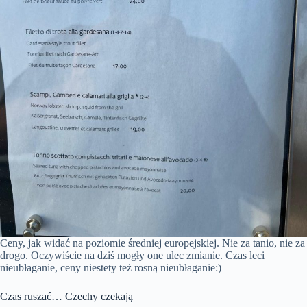
Ceny, jak widać na poziomie średniej europejskiej. Nie za tanio, nie za
drogo. Oczywiście na dziś mogły one ulec zmianie. Czas leci
nieubłaganie, ceny niestety też rosną nieubłaganie:)
Czas ruszać… Czechy czekają