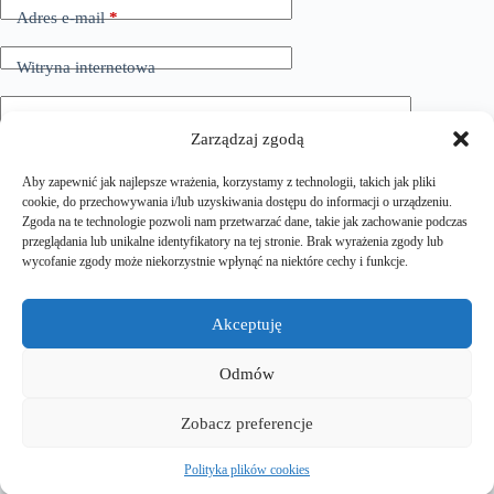
a
Adres e-mail
*
t
i
Witryna internetowa
v
e
:
Dodaj komentarz
*
Zarządzaj zgodą
Aby zapewnić jak najlepsze wrażenia, korzystamy z technologii, takich jak pliki
cookie, do przechowywania i/lub uzyskiwania dostępu do informacji o urządzeniu.
Zgoda na te technologie pozwoli nam przetwarzać dane, takie jak zachowanie podczas
przeglądania lub unikalne identyfikatory na tej stronie. Brak wyrażenia zgody lub
wycofanie zgody może niekorzystnie wpłynąć na niektóre cechy i funkcje.
Zapisz moje imię i nazwisko, adres e-mail i stronę
Akceptuję
internetową w tej przeglądarce do następnego komentowania.
Odmów
Dodaj komentarz
Zobacz preferencje
Polityka plików cookies
Copyright © 2026 - EuroEVtrips