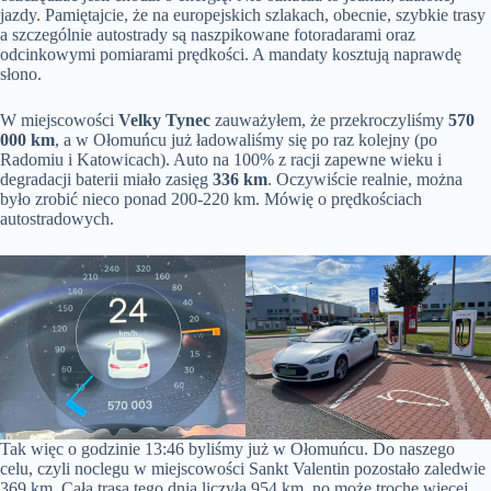
jazdy. Pamiętajcie, że na europejskich szlakach, obecnie, szybkie trasy
a szczególnie autostrady są naszpikowane fotoradarami oraz
odcinkowymi pomiarami prędkości. A mandaty kosztują naprawdę
słono.
W miejscowości
Velky Tynec
zauważyłem, że przekroczyliśmy
570
000 km
, a w Ołomuńcu już ładowaliśmy się po raz kolejny (po
Radomiu i Katowicach). Auto na 100% z racji zapewne wieku i
degradacji baterii miało zasięg
336 km
. Oczywiście realnie, można
było zrobić nieco ponad 200-220 km. Mówię o prędkościach
autostradowych.
Tak więc o godzinie 13:46 byliśmy już w Ołomuńcu. Do naszego
celu, czyli noclegu w miejscowości Sankt Valentin pozostało zaledwie
369 km. Cała trasa tego dnia liczyła 954 km, no może trochę więcej,