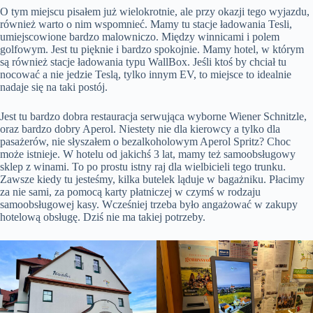
O tym miejscu pisałem już wielokrotnie, ale przy okazji tego wyjazdu,
również warto o nim wspomnieć. Mamy tu stacje ładowania Tesli,
umiejscowione bardzo malowniczo. Między winnicami i polem
golfowym. Jest tu pięknie i bardzo spokojnie. Mamy hotel, w którym
są również stacje ładowania typu WallBox. Jeśli ktoś by chciał tu
nocować a nie jedzie Teslą, tylko innym EV, to miejsce to idealnie
nadaje się na taki postój.
Jest tu bardzo dobra restauracja serwująca wyborne Wiener Schnitzle,
oraz bardzo dobry Aperol. Niestety nie dla kierowcy a tylko dla
pasażerów, nie słyszałem o bezalkoholowym Aperol Spritz? Choc
może istnieje. W hotelu od jakichś 3 lat, mamy też samoobsługowy
sklep z winami. To po prostu istny raj dla wielbicieli tego trunku.
Zawsze kiedy tu jesteśmy, kilka butelek ląduje w bagażniku. Płacimy
za nie sami, za pomocą karty płatniczej w czymś w rodzaju
samoobsługowej kasy. Wcześniej trzeba było angażować w zakupy
hotelową obsługę. Dziś nie ma takiej potrzeby.