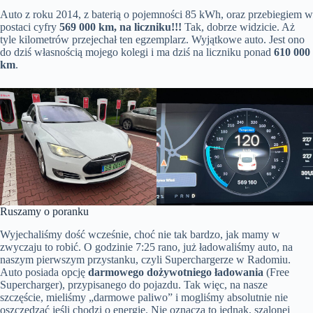
Auto z roku 2014, z baterią o pojemności 85 kWh, oraz przebiegiem w
postaci cyfry
569 000 km, na liczniku!!!
Tak, dobrze widzicie. Aż
tyle kilometrów przejechał ten egzemplarz. Wyjątkowe auto. Jest ono
do dziś własnością mojego kolegi i ma dziś na liczniku ponad
610 000
km
.
Ruszamy o poranku
Wyjechaliśmy dość wcześnie, choć nie tak bardzo, jak mamy w
zwyczaju to robić. O godzinie 7:25 rano, już ładowaliśmy auto, na
naszym pierwszym przystanku, czyli Superchargerze w Radomiu.
Auto posiada opcję
darmowego dożywotniego ładowania
(Free
Supercharger), przypisanego do pojazdu. Tak więc, na nasze
szczęście, mieliśmy „darmowe paliwo” i mogliśmy absolutnie nie
oszczędzać jeśli chodzi o energię. Nie oznacza to jednak, szalonej