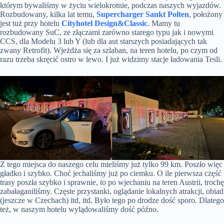
którym bywaliśmy w życiu wielokrotnie, podczas naszych wyjazdów.
Rozbudowany, kilka lat temu,
Supercharger Sankt Polten
, położony
jest tuż przy hotelu
Cityhotel Design&Classic
. Mamy tu
rozbudowany SuC, ze złączami zarówno starego typu jak i nowymi
CCS, dla Modelu 3 lub Y (lub dla aut starszych posiadających tak
zwany Retrofit). Wjeżdża się za szlaban, na teren hotelu, po czym od
razu trzeba skręcić ostro w lewo. I już widzimy stacje ładowania Tesli.
Z tego miejsca do naszego celu mieliśmy już tylko 99 km. Poszło więc
gładko i szybko. Choć jechaliśmy już po ciemku. O ile pierwsza część
trasy poszła szybko i sprawnie, to po wjechaniu na teren Austrii, trochę
zabałaganiliśmy. Częste przystanki, oglądanie lokalnych atrakcji, obiad
(jeszcze w Czechach) itd, itd. Było tego po drodze dość sporo. Dlatego
też, w naszym hotelu wylądowaliśmy dość późno.