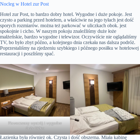
Nocleg w Hotel zur Post
Hotel zur Post, to bardzo dobry hotel. Wygodne i duże pokoje. Jest
czysto a parking przed hotelem, a właściwie na jego tyłach jest dość
sporych rozmiarów. można też parkować w uliczkach obok. jest
spokojnie i cicho. W naszym pokoju znaleźliśmy duże łoże
małżeńskie, bardzo wygodne i telewizor. Oczywiście nie oglądaliśmy
TV, bo było zbyt późno, a kolejnego dnia czekała nas dalsza podróż.
Poprzestaliśmy na zjedzeniu szybkiego i późnego posiłku w hotelowej
restauracji i poszliśmy spać.
Nowoczesny wystrój i wygodne
duże łóżko
Łazienka była również ok. Czysta i dość obszerna. Miała kabinę