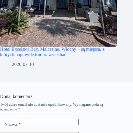
Hotel Excelsior Bay, Malcesine, Włochy – są miejsca, z
których naprawdę trudno wyjechać
2026-07-10
Dodaj komentarz
Twój adres email nie zostanie opublikowany.
Wymagane pola są
A
oznaczone
*
l
t
e
Nazwa
*
r
n