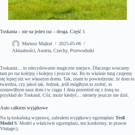
Toskania – nie na jeden raz – droga. Część 1
Mariusz Majkut
2025-05-06
Aktualności
,
Austria
,
Czechy
,
Przewodniki
Toskania… to zdecydowanie magiczne miejsce. Dlaczego wracamy
tam po raz kolejny i kolejny i jeszcze raz. Bo to właśnie tutaj czujemy
się lepiej niż we własnym domu. Tak, znam to powiedzenie, że dom to
twierdza, czy jakoś tak. Jednak, jeśli mógłbym to zrobić, to
zostawiłbym nasz dom i w ciągu 1 dnia przeniósł się z żoną na
przykład do Toskanii. Cóż, może kiedyś… niestety jeszcze nie dziś.
Auto całkiem wyjątkowe
Na tą toskańską wyprawę, zabrałem wyjątkowy egzemplarz
Tesli
Model S
. Model a właściwie egzemplarz, ten konkretny, to prawie
Vintage:).