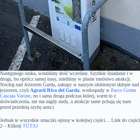
Następnego ranka, wstaliśmy dość wcześnie. Szybkie śniadanie i w
drogę, bo oprócz samej trasy, mieliśmy w planie mnóstwo atrakcji.
Nocleg nad Jeziorem Garda, zakupy w naszym ulubionym sklepie nad
jeziorem, czyli
Agrarii Riva del Garda
, wodospady w
Parco Grotta
Cascata Varone
, no i sama droga podczas której, wiem to z
doświadczenia, nie ma nigdy nudy, a atrakcje same pchają się nam
przed przednią szybę auta:)
Jednak te wszystkie smaczki opiszę w kolejnej części… Link do części
2 – Kliknij
TUTAJ