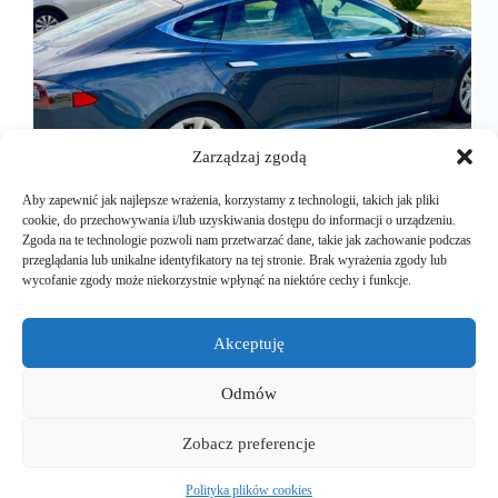
Zarządzaj zgodą
Aby zapewnić jak najlepsze wrażenia, korzystamy z technologii, takich jak pliki
cookie, do przechowywania i/lub uzyskiwania dostępu do informacji o urządzeniu.
Zgoda na te technologie pozwoli nam przetwarzać dane, takie jak zachowanie podczas
przeglądania lub unikalne identyfikatory na tej stronie. Brak wyrażenia zgody lub
W tej przyhotelowej restauracji byliśmy już
wycofanie zgody może niekorzystnie wpłynąć na niektóre cechy i funkcje.
mnóstwo razy. Sam Hotel Zamecek znajduje się tuż
przy głównej trasie biegnącej z Polski, przez Czechy
do Austrii. Wystarczy zjechać z niej w prawo,
Akceptuję
dosłownie 30-40 metrów i wjeżdżamy prosto na
hotelowy parking. Hotel…
Odmów
Mariusz Majkut
2024-10-07
Zobacz preferencje
Polityka plików cookies