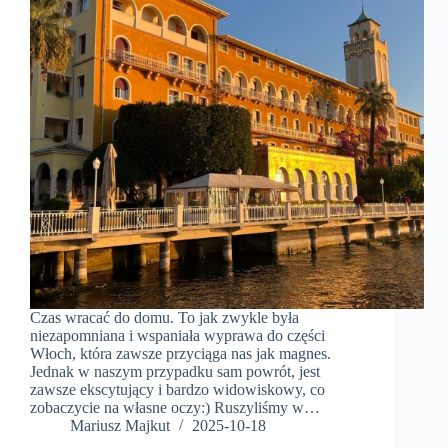
Czas wracać do domu. To jak zwykle była
niezapomniana i wspaniała wyprawa do części
Włoch, która zawsze przyciąga nas jak magnes.
Jednak w naszym przypadku sam powrót, jest
zawsze ekscytujący i bardzo widowiskowy, co
zobaczycie na własne oczy:) Ruszyliśmy w…
Mariusz Majkut
2025-10-18