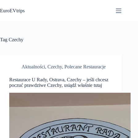
Przejdź
do
EuroEVtrips
treści
Tag
Czechy
Aktualności
,
Czechy
,
Polecane Restauracje
Restaurace U Rady, Ostrava, Czechy – jeśli chcesz
poczuć prawdziwe Czechy, usiądź właśnie tutaj